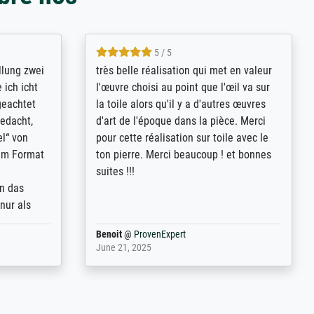
5 / 5
rives to
eine große Auswahl an Bildern und
d provides
deren Reproduktionsmöglichkeiten;
n the best
wurde sehr gut durch die einzelnen
ed by the
Bestellkriterien geführt, verständliche
st
Erklärungen, z.B. mit Bilddarstellungen,
 from, and
werde auf jeden Fall meine guten
 also with
Erfahrungen weitergeben.
t in that
ded!
Anonym
@
ProvenExpert
May 13, 2026