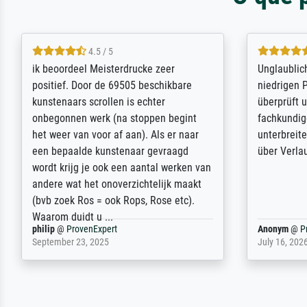
5 / 5
Die Zufriedenheit ist auch nicht dadurch
Excellent 
getrübt, dass das Bild entgegen einer
selection,
angegebenen Lieferanschrift (sollte
were easy, 
eine Überraschung für die normannische
the item it
Ehefrau sein zum Hochzeits- gleichzeitig
am based i
auch Geburtstag sein) doch nach zu
searching f
Hause zugestellt wurde.
impressed 
quality.
Jürgen
@
ProvenExpert
SJL
@
Prove
April 22, 2026
December 2,