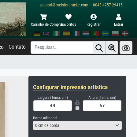
support@meisterdrucke.com · 0043 4257 29415
Carrinho de Compras
Favoritos
Registrar
Entrar
Contato
ço
Configurar impressão artística
Largura (Tema, cm)
Altura (Tema, cm)
Borda adicional
0 cm de borda