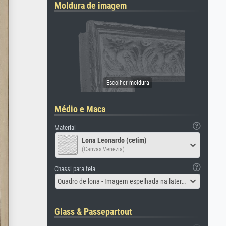
Moldura de imagem
Médio e Maca
Material
Lona Leonardo (cetim)
(Canvas Venezia)
Chassi para tela
Quadro de lona - Imagem espelhada na lateral
Glass & Passepartout