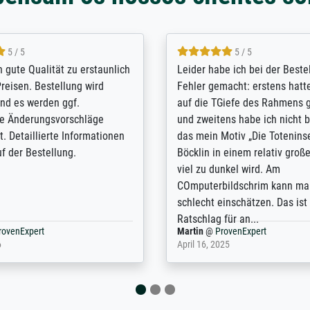
5 / 5
5 / 5
/ Highly recommended. The
The team at Meisterdrucke st
 ordering and payment process
meet its clients demands, an
shipping was efficient and
expert advice on how to obtai
self exceeds expectations. I
results for the prints request
n the UK and found the site
client. The company has a va
or a specific print - I am very
repertoire of prints to choose
with the service and the
will provide excellent service
regards to prints which are no
repertoire. Highly recommen
nExpert
Anonym
@
ProvenExpert
 2025
April 22, 2026