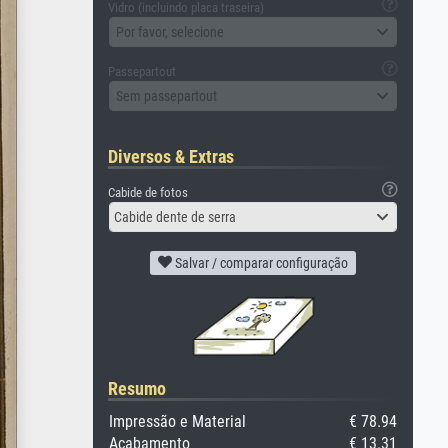
Vidro (incluindo placa traseira)
Por favor, selecione
Passepartout
Sem passepartout
Diversos & Extras
Cabide de fotos
Cabide dente de serra
Salvar / comparar configuração
Resumo
Impressão e Material
€ 78.94
Acabamento
€ 13.31