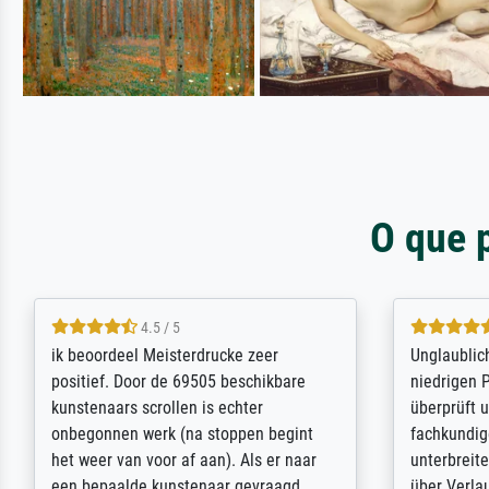
O que 
5 / 5
Die Zufriedenheit ist auch nicht dadurch
Excellent 
getrübt, dass das Bild entgegen einer
selection,
angegebenen Lieferanschrift (sollte
were easy, 
eine Überraschung für die normannische
the item it
Ehefrau sein zum Hochzeits- gleichzeitig
am based i
auch Geburtstag sein) doch nach zu
searching f