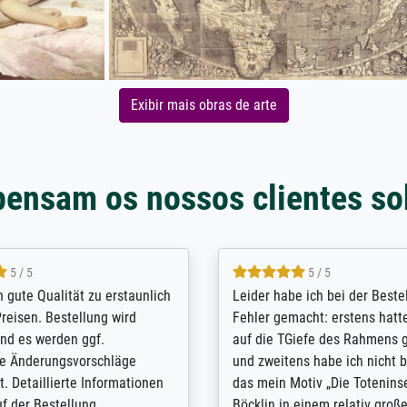
Exibir mais obras de arte
pensam os nossos clientes so
5 / 5
5 / 5
/ Highly recommended. The
The team at Meisterdrucke st
 ordering and payment process
meet its clients demands, an
shipping was efficient and
expert advice on how to obtai
self exceeds expectations. I
results for the prints request
n the UK and found the site
client. The company has a va
or a specific print - I am very
repertoire of prints to choose