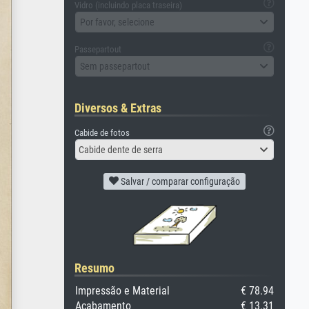
Vidro (incluindo placa traseira)
Por favor, selecione
Passepartout
Sem passepartout
Diversos & Extras
Cabide de fotos
Cabide dente de serra
Salvar / comparar configuração
Resumo
Impressão e Material
€ 78.94
Acabamento
€ 13.31