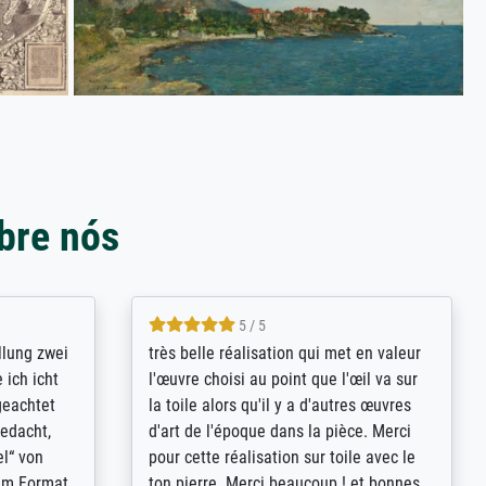
bre nós
5 / 5
rives to
eine große Auswahl an Bildern und
d provides
deren Reproduktionsmöglichkeiten;
n the best
wurde sehr gut durch die einzelnen
ed by the
Bestellkriterien geführt, verständliche
st
Erklärungen, z.B. mit Bilddarstellungen,
 from, and
werde auf jeden Fall meine guten