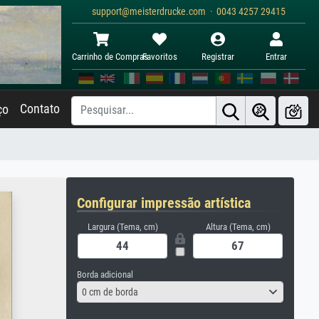
support@meisterdrucke.com · 0043 4257 29415
Carrinho de Compras
Favoritos
Registrar
Entrar
Contato
ço
Configurar impressão artística
Largura (Tema, cm)
Altura (Tema, cm)
Borda adicional
0 cm de borda