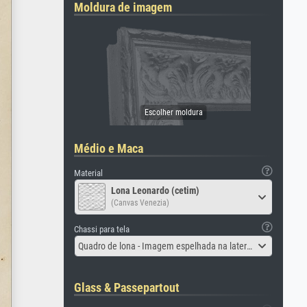
Moldura de imagem
Médio e Maca
Material
Lona Leonardo (cetim)
(Canvas Venezia)
Chassi para tela
Quadro de lona - Imagem espelhada na lateral
Glass & Passepartout