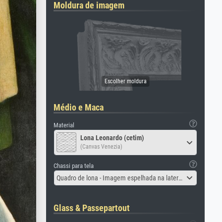
Moldura de imagem
Médio e Maca
Material
Lona Leonardo (cetim)
(Canvas Venezia)
Chassi para tela
Quadro de lona - Imagem espelhada na lateral
Glass & Passepartout