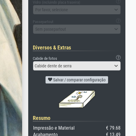
Vidro (incluindo placa traseira)
Por favor, selecione
Passepartout
Sem passepartout
Diversos & Extras
Cabide de fotos
Cabide dente de serra
Salvar / comparar configuração
Resumo
Impressão e Material
€ 79.68
Acabamento
€ 13.49