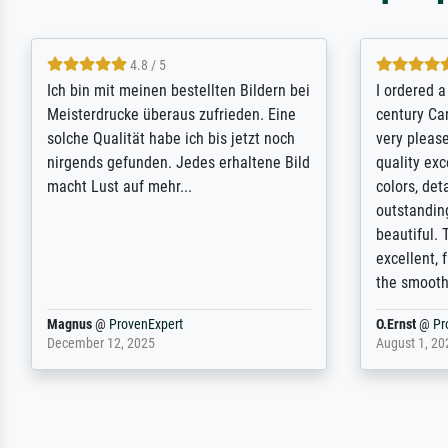
5 / 5
Rundum positive Erfahrung. Die
The team a
Ausführung des Auftrags hat eine Weile
meet its c
gedauert, die angekündigte Lieferzeit
expert adv
wurde aber letztlich sogar etwas
results for
unterschritten. Die Qualität des Papiers
client. Th
und des Drucks (Farben, Details usw.) ist
repertoire 
nicht nur gut, sondern hervorragend.
will provid
Selbst ein Druck ist damit ein Kunstwerk
regards to 
im eigenen Sinne. Definitiv den Pre...
repertoire
Dr.
@
ProvenExpert
Anonym
@
P
February 3, 2026
April 22, 202