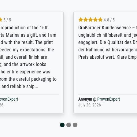
5 / 5
5 / 5
t Meisterdrucke strives to
Outstanding quality and cus
lients demands, and provides
support. - the quality of the pr
ice on how to obtain the best
excellent and difficult to dist
 the prints requested by the
from the real thing; it will be
e company has a vast
for high-quality art prints fro
of prints to choose from, and
the quality of the framing is e
e excellent service also with
the customisation options for
prints which are not in that
are broad - the customer sup
. Highly recommended!
colleagues are truly super...
rovenExpert
Anonym
@
ProvenExpert
6
January 12, 2026