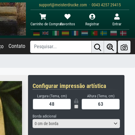
support@meisterdrucke.com · 0043 4257 29415
Carrinho de Compras
Favoritos
Registrar
Entrar
Contato
ço
Configurar impressão artística
Largura (Tema, cm)
Altura (Tema, cm)
Borda adicional
0 cm de borda