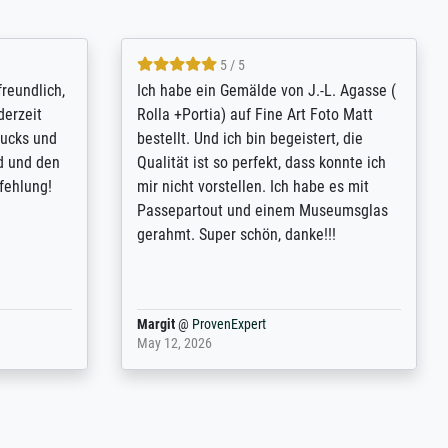
4.8 / 5
tomer
Qualité absolument irréprochable.
inting is
Extraordinaire diversité des thèmes
inguish
abordés et personnalisation des
 my go-to
demandes (recadrage, réajustement des
m now on -
couleurs). Relation clientèle parfaite.
xcellent -
Transport, réception sans aucun
 the work
problème. Merci à toute l'équipe ! Hervé
port
Anonym
@
ProvenExpert
March 31, 2025