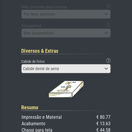
Vidro (incluindo placa traseira)
Por favor, selecione
Passepartout
Sem passepartout
Diversos & Extras
Cabide de fotos
Cabide dente de serra
Resumo
Impressão e Material
€ 80.77
Acabamento
€ 13.63
Chassi para tela
€ 44.58