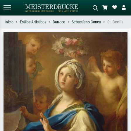
Início
Estilos Artísticos
Barroco
Sebastiano Conca
St. Cecilia
Pesquisa padrão
Pesquisa de imagens IA
Pesquise por artista, título ou estilo –
Descreva a cena – ex: prado verde,
ex: Monet, Noite Estrelada,
abstrato com muito vermelho, pintura
impressionismo, onda de Hokusai, nu.
a óleo escura, nu em pé ao lado de
uma árvore.