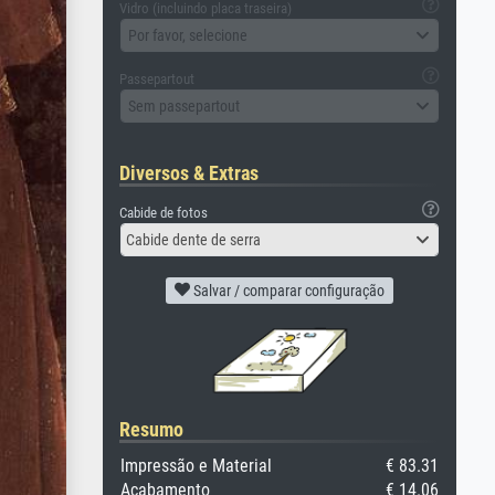
Vidro (incluindo placa traseira)
Por favor, selecione
Passepartout
Sem passepartout
Diversos & Extras
Cabide de fotos
Cabide dente de serra
Salvar / comparar configuração
Resumo
Impressão e Material
€ 83.31
Acabamento
€ 14.06