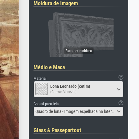
Moldura de imagem
Médio e Maca
Material
Lona Leonardo (cetim)
(Canvas Venezia)
Chassi para tela
Quadro de lona - Imagem espelhada na lateral
Glass & Passepartout