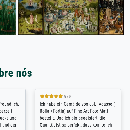
bre nós
4.8 / 5
tomer
Qualité absolument irréprochable.
inting is
Extraordinaire diversité des thèmes
inguish
abordés et personnalisation des
 my go-to
demandes (recadrage, réajustement des