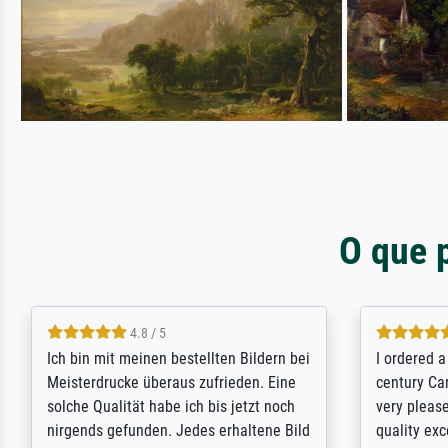
O que 
5 / 5
Rundum positive Erfahrung. Die
The team a
Ausführung des Auftrags hat eine Weile
meet its c
gedauert, die angekündigte Lieferzeit
expert adv
wurde aber letztlich sogar etwas
results for