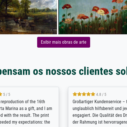
Exibir mais obras de arte
pensam os nossos clientes so
5 / 5
5 / 5
t Meisterdrucke strives to
Outstanding quality and cus
lients demands, and provides
support. - the quality of the pr
ice on how to obtain the best
excellent and difficult to dist
 the prints requested by the
from the real thing; it will be