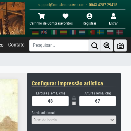
support@meisterdrucke.com · 0043 4257 29415
Carrinho de Compras
Favoritos
Registrar
Entrar
Contato
ço
Configurar impressão artística
Largura (Tema, cm)
Altura (Tema, cm)
Borda adicional
0 cm de borda