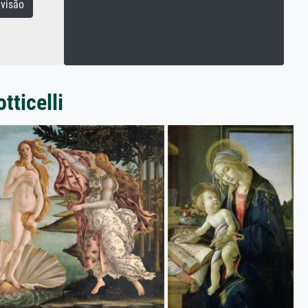
visão
tticelli