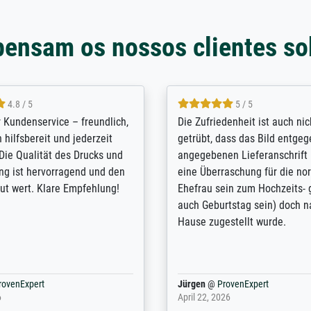
pensam os nossos clientes so
5 / 5
4.8 / 5
innerungsbuch mit der
Hervorragende Qualität. Man 
eines Großvaters aus dem 1.
vieles anpassen lassen, wie z
enötigte ich ein
Randentfernung, Farbe, Hellig
lles Bild. Das habe ich bei
Kontrast und Weiteres. Sehr 
nden. Bei der Auswahl der
Kontaktperson per Mail. Das B
-Qualität wurde ich sehr gut
Kunstdruck) wurde sehr gut ve
 beraten. Der Versand mit
sehr starke Papprolle mit Pla
ppe war perfekt. Ich bin sehr
und innen mit Papierknüllern 
und empfehle Sie gerne
Zwischenräumen gefüllt. Einzig
en ...
ovenExpert
Anonym
@
ProvenExpert
 2026
August 12, 2025