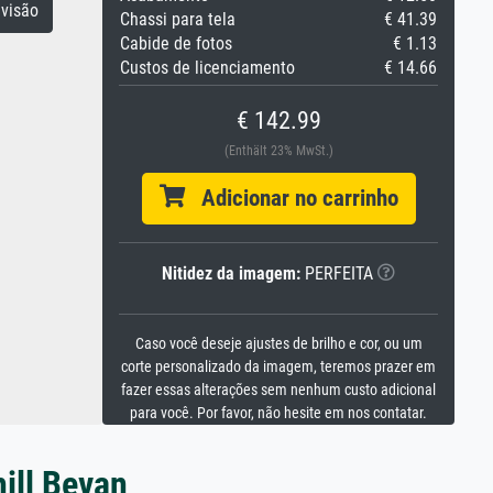
visão
Chassi para tela
€ 41.39
Cabide de fotos
€ 1.13
Custos de licenciamento
€ 14.66
€ 142.99
(Enthält 23% MwSt.)
Adicionar no carrinho
Nitidez da imagem:
PERFEITA
Caso você deseje ajustes de brilho e cor, ou um
corte personalizado da imagem, teremos prazer em
fazer essas alterações sem nenhum custo adicional
para você. Por favor, não hesite em nos contatar.
ill Bevan