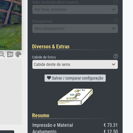
Vidro (incluindo placa traseira)
Por favor, selecione
Passepartout
Sem passepartout
Diversos & Extras
Cabide de fotos
Cabide dente de serra
Salvar / comparar configuração
Resumo
Impressão e Material
€ 73.31
Acabamento
€ 12.50