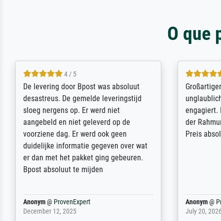
O que 
5 / 5
Sehr gute Qualität des Leinwanddrucks
Für ein Er
und des Rahmens! Unser Bild wurde
Feldpost m
sehr sorgfältig und sicher verpackt, so
Weltkrieg b
dass es unbeschadet bei uns ankam. Es
ausdrucksvo
wird nicht unser letzter Meisterdruck
Ihnen gefu
sein. Vielen Dank!
Fotopapier
am Telefon
stabiler Pa
zufrieden 
weiter. Viel
Reinhold,
@
ProvenExpert
Margot
@
Pr
April 22, 2026
February 20,