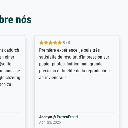
bre nós
4.8 / 5
kann sich
Qualité absolument irréprochable.
.B.:
Extraordinaire diversité des thèmes
keit,
abordés et personnalisation des
freundliche
demandes (recadrage, réajustement des
ild (ein
couleurs). Relation clientèle parfaite.
rpackt -
Transport, réception sans aucun
stikdeckeln
problème. Merci à toute l'équipe ! Hervé
in den
 der P...
Anonym
@
ProvenExpert
March 31, 2025