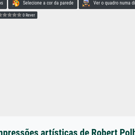
os
Selecione a cor da parede
Ver o quadro numa di
0 Rever
mpressões artísticas de Robert Polh