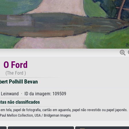
O Ford
(The Ford )
bert Polhill Bevan
f Leinwand · ID da imagem: 109509
stas não classificados
em tela, papel de fotografia, cartão em aguarela, papel não revestido ou papel japonês.
t, Paul Mellon Collection, USA / Bridgeman Images