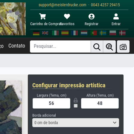
support@meisterdrucke.com · 0043 4257 29415
Carrinho de Compras
Favoritos
Registrar
Entrar
Contato
ço
Configurar impressão artística
Largura (Tema, cm)
Altura (Tema, cm)
Borda adicional
0 cm de borda