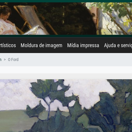
rtísticos
Moldura de imagem
Mídia impressa
Ajuda e servi
n
O Ford