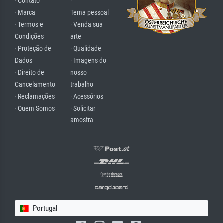
· Contato
·
· Marca
Tema pessoal
· Termos e
· Venda sua
Condições
arte
· Proteção de
· Qualidade
Dados
· Imagens do
· Direito de
nosso
Cancelamento
trabalho
· Reclamações
· Acessórios
· Quem Somos
· Solicitar
amostra
Portugal