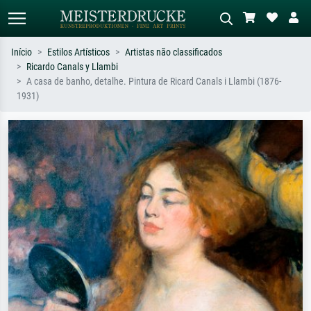
Início
Estilos Artísticos
Artistas não classificados
Ricardo Canals y Llambi
Pesquisa padrão
Pesquisa de imagens IA
A casa de banho, detalhe. Pintura de Ricard Canals i Llambi (1876-
1931)
Pesquise por artista, título ou estilo –
Descreva a cena – ex: prado verde,
ex: Monet, Noite Estrelada,
abstrato com muito vermelho, pintura
impressionismo, onda de Hokusai, nu.
a óleo escura, nu em pé ao lado de
uma árvore.