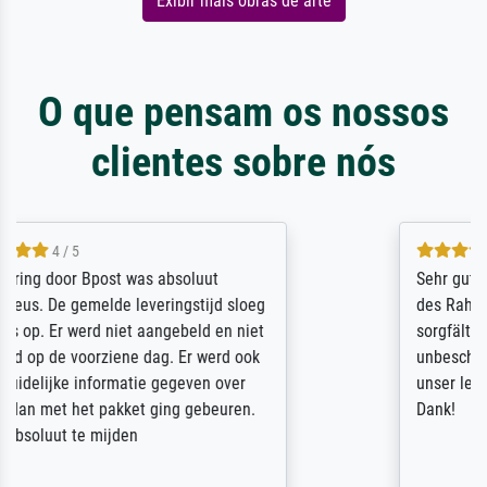
Exibir mais obras de arte
O que pensam os nossos
clientes sobre nós
5 / 5
Sehr gute Qualität des Leinwanddrucks und
des Rahmens! Unser Bild wurde sehr
sorgfältig und sicher verpackt, so dass es
unbeschadet bei uns ankam. Es wird nicht
unser letzter Meisterdruck sein. Vielen
Dank!