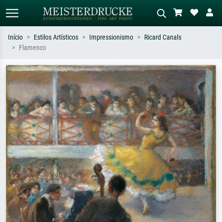
Início
Estilos Artísticos
Impressionismo
Ricard Canals
Flamenco
Pesquisa padrão
Pesquisa de imagens IA
Pesquise por artista, título ou estilo –
Descreva a cena – ex: prado verde,
ex: Monet, Noite Estrelada,
abstrato com muito vermelho, pintura
impressionismo, onda de Hokusai, nu.
a óleo escura, nu em pé ao lado de
uma árvore.