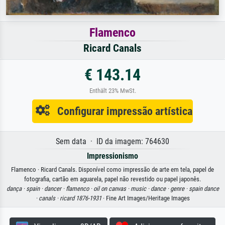
Flamenco
Ricard Canals
€ 143.14
Enthält 23% MwSt.
Configurar impressão artística
Sem data · ID da imagem: 764630
Impressionismo
Flamenco · Ricard Canals. Disponível como impressão de arte em tela, papel de
fotografia, cartão em aguarela, papel não revestido ou papel japonês.
dança ·
spain ·
dancer ·
flamenco ·
oil on canvas ·
music ·
dance ·
genre ·
spain dance
·
canals ·
ricard 1876-1931
· Fine Art Images/Heritage Images