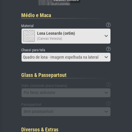
Médio e Maca
Material
Lona Leonardo (cetim)
(Canvas Venezia)
Chassi para tela
Quadro de lona - Imagem espelhada na lateral
Glass & Passepartout
Vidro (incluindo placa traseira)
Por favor, selecione
Passepartout
Sem passepartout
Diversos & Extras