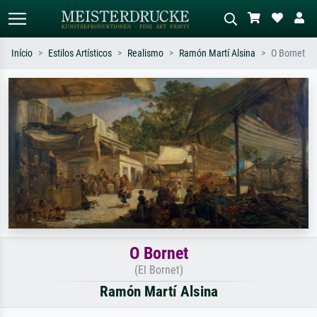
Início
Estilos Artísticos
Realismo
Ramón Martí Alsina
O Bornet
Pesquisa padrão
Pesquisa de imagens IA
Pesquise por artista, título ou estilo –
Descreva a cena – ex: prado verde,
ex: Monet, Noite Estrelada,
abstrato com muito vermelho, pintura
impressionismo, onda de Hokusai, nu.
a óleo escura, nu em pé ao lado de
uma árvore.
O Bornet
(El Bornet)
Ramón Martí Alsina