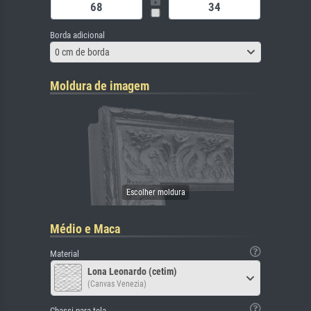
Borda adicional
0 cm de borda
Moldura de imagem
Médio e Maca
Material
Lona Leonardo (cetim)
(Canvas Venezia)
Chassi para tela