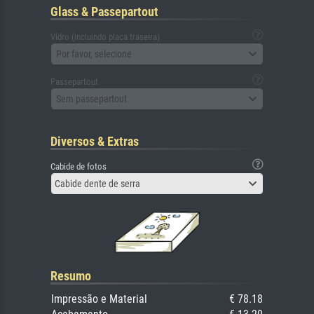
Glass & Passepartout
Vidro (incluindo placa traseira)
Por favor, selecione
Passepartout
Sem passepartout
Diversos & Extras
Cabide de fotos
Cabide dente de serra
Resumo
Impressão e Material
€ 78.18