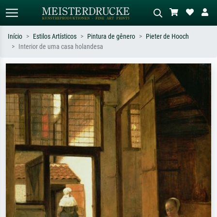
Início
Estilos Artísticos
Pintura de gênero
Pieter de Hooch
Interior de uma casa holandesa
Pesquisa padrão
Pesquisa de imagens IA
Pesquise por artista, título ou estilo –
Descreva a cena – ex: prado verde,
ex: Monet, Noite Estrelada,
abstrato com muito vermelho, pintura
impressionismo, onda de Hokusai, nu.
a óleo escura, nu em pé ao lado de
uma árvore.