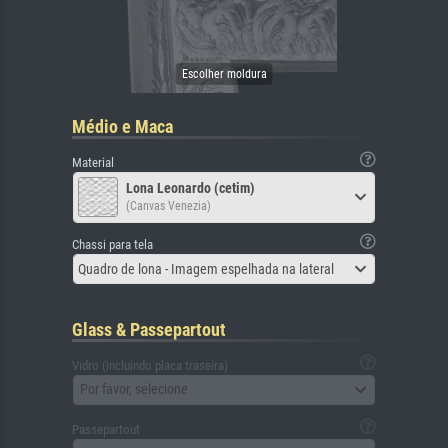
Médio e Maca
Material
Lona Leonardo (cetim)
(Canvas Venezia)
Chassi para tela
Quadro de lona - Imagem espelhada na lateral
Glass & Passepartout
Vidro (incluindo placa traseira)
Por favor, selecione
Passepartout