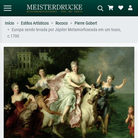
Início
Estilos Artísticos
Rococo
Pierre Gobert
Europa sendo levada por Júpiter Metamorfoseada em um touro,
Pesquisa padrão
Pesquisa de imagens IA
c.1700
Pesquise por artista, título ou estilo –
Descreva a cena – ex: prado verde,
ex: Monet, Noite Estrelada,
abstrato com muito vermelho, pintura
impressionismo, onda de Hokusai, nu.
a óleo escura, nu em pé ao lado de
uma árvore.