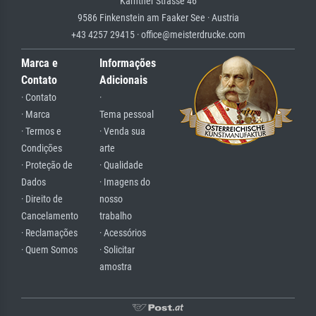
Kärntner Strasse 46
9586 Finkenstein am Faaker See · Austria
+43 4257 29415 · office@meisterdrucke.com
Marca e
Informações
Contato
Adicionais
· Contato
·
· Marca
Tema pessoal
· Termos e
· Venda sua
Condições
arte
· Proteção de
· Qualidade
Dados
· Imagens do
· Direito de
nosso
Cancelamento
trabalho
· Reclamações
· Acessórios
· Quem Somos
· Solicitar
amostra