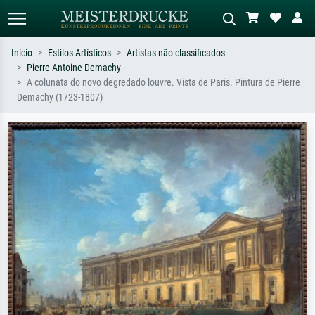
Início
Estilos Artísticos
Artistas não classificados
Pierre-Antoine Demachy
Pesquisa padrão
Pesquisa de imagens IA
A colunata do novo degredado louvre. Vista de Paris. Pintura de Pierre
Demachy (1723-1807)
Pesquise por artista, título ou estilo –
Descreva a cena – ex: prado verde,
ex: Monet, Noite Estrelada,
abstrato com muito vermelho, pintura
impressionismo, onda de Hokusai, nu.
a óleo escura, nu em pé ao lado de
uma árvore.