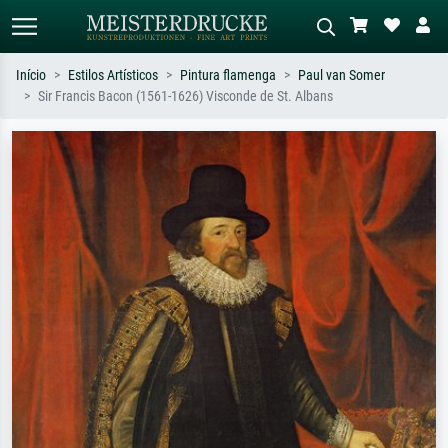
Início
Estilos Artísticos
Pintura flamenga
Paul van Somer
Sir Francis Bacon (1561-1626) Visconde de St. Albans
Pesquisa padrão
Pesquisa de imagens IA
Pesquise por artista, título ou estilo –
Descreva a cena – ex: prado verde,
ex: Monet, Noite Estrelada,
abstrato com muito vermelho, pintura
impressionismo, onda de Hokusai, nu.
a óleo escura, nu em pé ao lado de
uma árvore.