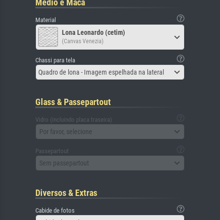
Médio e Maca
Material
Lona Leonardo (cetim)
(Canvas Venezia)
Chassi para tela
Quadro de lona - Imagem espelhada na lateral
Glass & Passepartout
Vidro (incluindo placa traseira)
Por favor, selecione
Passepartout
Sem passepartout
Diversos & Extras
Cabide de fotos