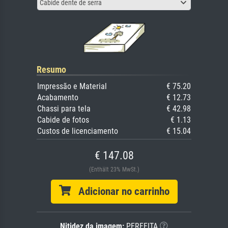
Cabide dente de serra
Resumo
Impressão e Material
€ 75.20
Acabamento
€ 12.73
Chassi para tela
€ 42.98
Cabide de fotos
€ 1.13
Custos de licenciamento
€ 15.04
€ 147.08
(Enthält 23% MwSt.)
Adicionar no carrinho
Nitidez da imagem:
PERFEITA