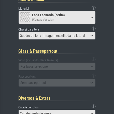
Material
Lona Leonardo (cetim)
(Canvas Venezia)
Chassi para tela
Quadro de lona - Imagem espelhada na lateral
Glass & Passepartout
Vidro (incluindo placa traseira)
Por favor, selecione
Passepartout
Sem passepartout
Diversos & Extras
Cabide de fotos
Cabide dente de serra