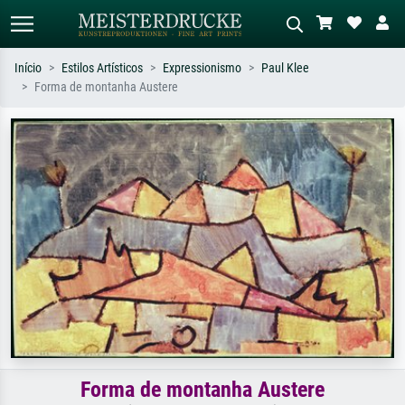
Início
Estilos Artísticos
Expressionismo
Paul Klee
Forma de montanha Austere
Pesquisa padrão
Pesquisa de imagens IA
Pesquise por artista, título ou estilo –
Descreva a cena – ex: prado verde,
ex: Monet, Noite Estrelada,
abstrato com muito vermelho, pintura
impressionismo, onda de Hokusai, nu.
a óleo escura, nu em pé ao lado de
uma árvore.
Forma de montanha Austere