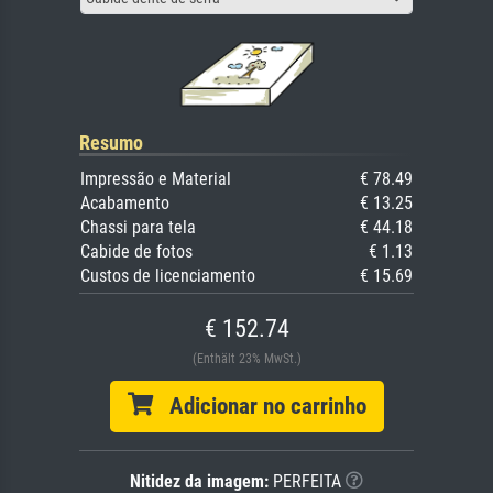
Resumo
Impressão e Material
€ 78.49
Acabamento
€ 13.25
Chassi para tela
€ 44.18
Cabide de fotos
€ 1.13
Custos de licenciamento
€ 15.69
€ 152.74
(Enthält 23% MwSt.)
Adicionar no carrinho
Nitidez da imagem:
PERFEITA