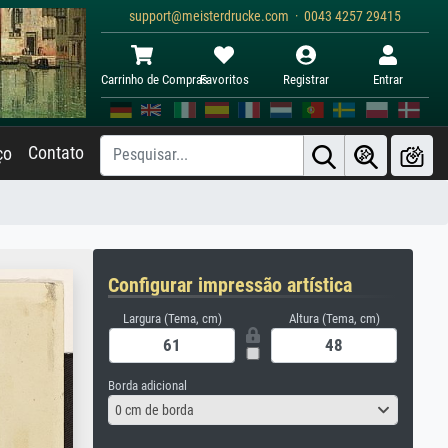
support@meisterdrucke.com · 0043 4257 29415
Carrinho de Compras
Favoritos
Registrar
Entrar
Contato
ço
Configurar impressão artística
Largura (Tema, cm)
Altura (Tema, cm)
Borda adicional
0 cm de borda