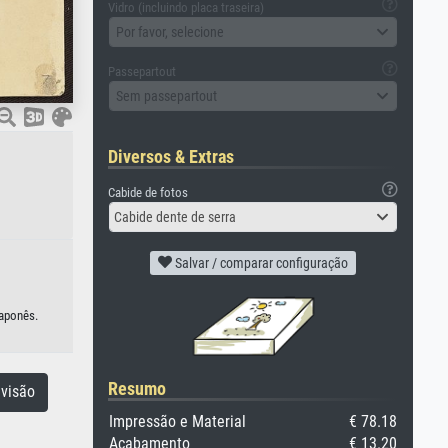
Vidro (incluindo placa traseira)
Por favor, selecione
Passepartout
Sem passepartout
Diversos & Extras
Cabide de fotos
Cabide dente de serra
Salvar / comparar configuração
japonês.
Resumo
visão
Impressão e Material
€ 78.18
Acabamento
€ 13.20