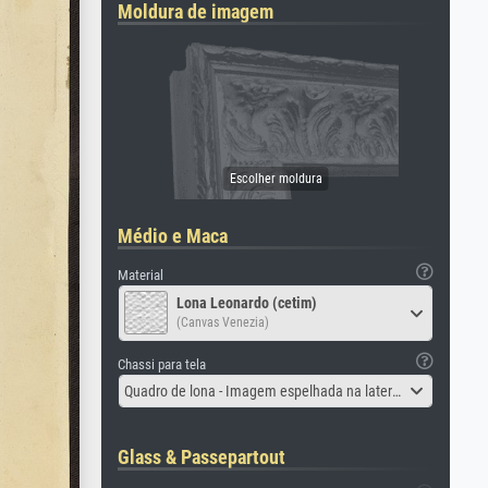
Moldura de imagem
Médio e Maca
Material
Lona Leonardo (cetim)
(Canvas Venezia)
Chassi para tela
Quadro de lona - Imagem espelhada na lateral
Glass & Passepartout