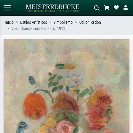
Início
Estilos Artísticos
Simbolismo
Odilon Redon
Vaso Grande com Flores, c. 1912.
Pesquisa padrão
Pesquisa de imagens IA
Pesquise por artista, título ou estilo –
Descreva a cena – ex: prado verde,
ex: Monet, Noite Estrelada,
abstrato com muito vermelho, pintura
impressionismo, onda de Hokusai, nu.
a óleo escura, nu em pé ao lado de
uma árvore.