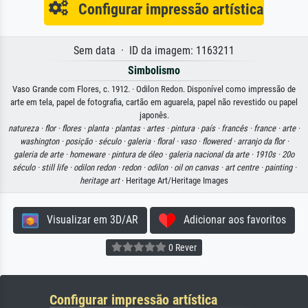
Configurar impressão artística
Sem data · ID da imagem: 1163211
Simbolismo
Vaso Grande com Flores, c. 1912. · Odilon Redon. Disponível como impressão de
arte em tela, papel de fotografia, cartão em aguarela, papel não revestido ou papel
japonês.
natureza ·
flor ·
flores ·
planta ·
plantas ·
artes ·
pintura ·
país ·
francês ·
france ·
arte ·
washington ·
posição ·
século ·
galeria ·
floral ·
vaso ·
flowered ·
arranjo da flor ·
galeria de arte ·
homeware ·
pintura de óleo ·
galeria nacional da arte ·
1910s ·
20o
século ·
still life ·
odilon redon ·
redon ·
odilon ·
oil on canvas ·
art centre ·
painting ·
heritage art
· Heritage Art/Heritage Images
Visualizar em 3D/AR
Adicionar aos favoritos
0 Rever
Configurar impressão artística