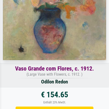
Vaso Grande com Flores, c. 1912.
(Large Vase with Flowers, c. 1912. )
Odilon Redon
€ 154.65
Enthält 23% MwSt.