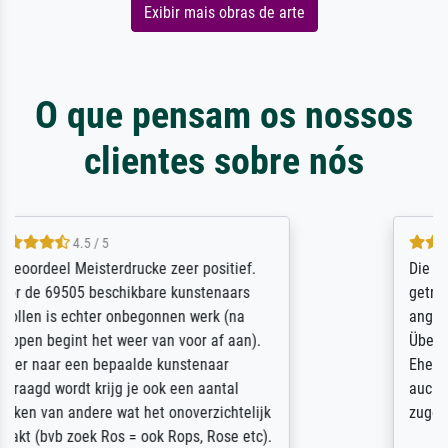
Exibir mais obras de arte
O que pensam os nossos
clientes sobre nós
5 / 5
Die Zufriedenheit ist auch nicht dadurch
getrübt, dass das Bild entgegen einer
angegebenen Lieferanschrift (sollte eine
Überraschung für die normannische
Ehefrau sein zum Hochzeits- gleichzeitig
auch Geburtstag sein) doch nach zu Hause
zugestellt wurde.