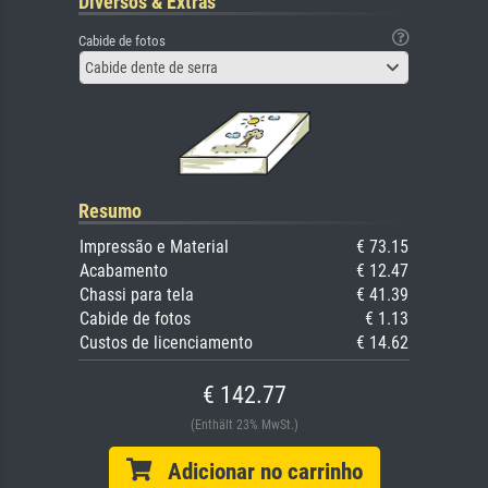
Diversos & Extras
Cabide de fotos
Cabide dente de serra
Resumo
Impressão e Material
€ 73.15
Acabamento
€ 12.47
Chassi para tela
€ 41.39
Cabide de fotos
€ 1.13
Custos de licenciamento
€ 14.62
€ 142.77
(Enthält 23% MwSt.)
Adicionar no carrinho