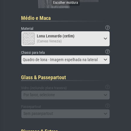
Médio e Maca
Material
Lona Leonardo (cetim)
(Canvas Venezia)
Chassi para tela
Quadro de lona - Imagem espelhada na lateral
Glass & Passepartout
Vidro (incluindo placa traseira)
Por favor, selecione
Passepartout
Sem passepartout