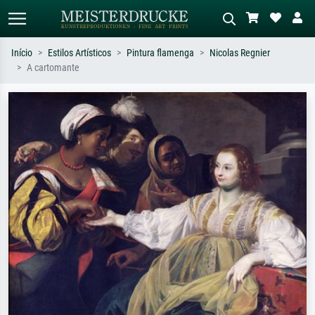
Início
Estilos Artísticos
Pintura flamenga
Nicolas Regnier
A cartomante
Pesquisa padrão
Pesquisa de imagens IA
Pesquise por artista, título ou estilo –
Descreva a cena – ex: prado verde,
ex: Monet, Noite Estrelada,
abstrato com muito vermelho, pintura
impressionismo, onda de Hokusai, nu.
a óleo escura, nu em pé ao lado de
uma árvore.