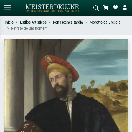
Início
Estilos Artísticos
Renascença tardia
Moretto da Brescia
Retrato de um homem
Pesquisa padrão
Pesquisa de imagens IA
Pesquise por artista, título ou estilo –
Descreva a cena – ex: prado verde,
ex: Monet, Noite Estrelada,
abstrato com muito vermelho, pintura
impressionismo, onda de Hokusai, nu.
a óleo escura, nu em pé ao lado de
uma árvore.