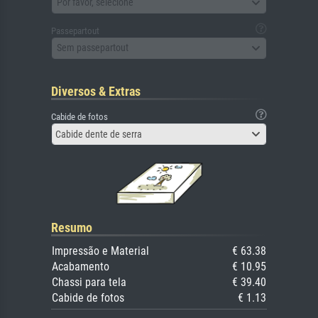
Por favor, selecione
Passepartout
Sem passepartout
Diversos & Extras
Cabide de fotos
Cabide dente de serra
Resumo
Impressão e Material
€ 63.38
Acabamento
€ 10.95
Chassi para tela
€ 39.40
Cabide de fotos
€ 1.13