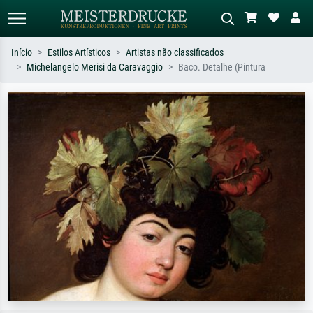
Início
Estilos Artísticos
Artistas não classificados
Michelangelo Merisi da Caravaggio
Baco. Detalhe (Pintura
Pesquisa padrão
Pesquisa de imagens IA
Pesquise por artista, título ou estilo –
Descreva a cena – ex: prado verde,
ex: Monet, Noite Estrelada,
abstrato com muito vermelho, pintura
impressionismo, onda de Hokusai, nu.
a óleo escura, nu em pé ao lado de
uma árvore.