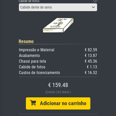
Cabide de fotos
Cabide dente de serra
Resumo
Impressão e Material
€ 82.59
Acabamento
€ 13.87
Chassi para tela
€ 45.36
Cabide de fotos
€ 1.13
Custos de licenciamento
€ 16.52
€ 159.48
(Enthält 23% MwSt.)
Adicionar no carrinho