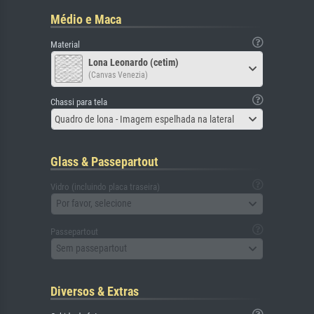
Médio e Maca
Material
Lona Leonardo (cetim)
(Canvas Venezia)
Chassi para tela
Quadro de lona - Imagem espelhada na lateral
Glass & Passepartout
Vidro (incluindo placa traseira)
Por favor, selecione
Passepartout
Sem passepartout
Diversos & Extras