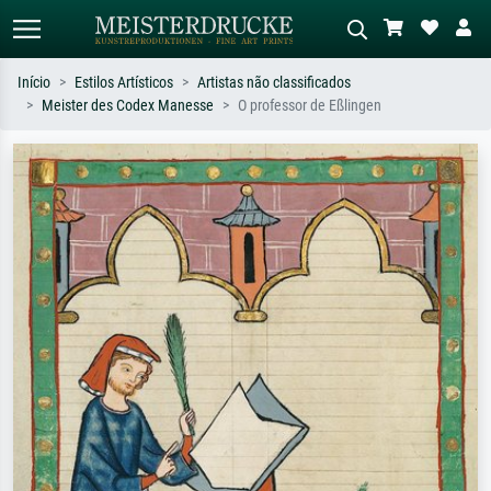
Início
Estilos Artísticos
Artistas não classificados
Meister des Codex Manesse
O professor de Eßlingen
Pesquisa padrão
Pesquisa de imagens IA
Pesquise por artista, título ou estilo –
Descreva a cena – ex: prado verde,
ex: Monet, Noite Estrelada,
abstrato com muito vermelho, pintura
impressionismo, onda de Hokusai, nu.
a óleo escura, nu em pé ao lado de
uma árvore.