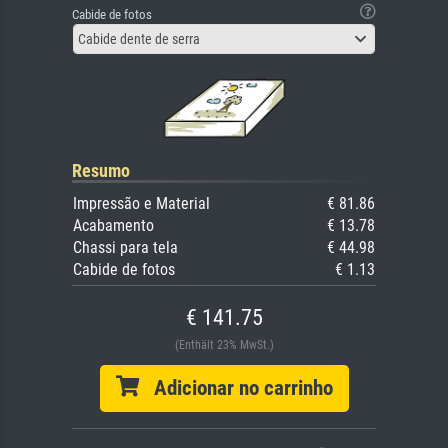
Cabide de fotos
Cabide dente de serra
Resumo
Impressão e Material
€ 81.86
Acabamento
€ 13.78
Chassi para tela
€ 44.98
Cabide de fotos
€ 1.13
€ 141.75
(Enthält 23% MwSt.)
Adicionar no carrinho