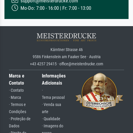
support@meisterdrucke.com
Mo-Do: 7:00 - 16:00 | Fr: 7:00 - 13:00
Kärntner Strasse 46
9586 Finkenstein am Faaker See · Austria
+43 4257 29415 · office@meisterdrucke.com
Marca e
Informações
Contato
Adicionais
· Contato
·
· Marca
Tema pessoal
· Termos e
· Venda sua
Condições
arte
· Proteção de
· Qualidade
Dados
· Imagens do