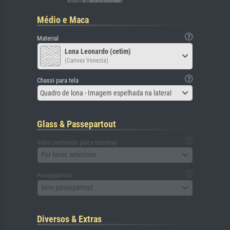
Médio e Maca
Material
Lona Leonardo (cetim)
(Canvas Venezia)
Chassi para tela
Quadro de lona - Imagem espelhada na lateral
Glass & Passepartout
Vidro (incluindo placa traseira)
Por favor, selecione
Passepartout
Sem passepartout
Diversos & Extras