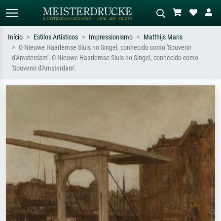
Início
Estilos Artísticos
Impressionismo
Matthijs Maris
O Nieuwe Haarlemse Sluis no Singel, conhecido como 'Souvenir
Pesquisa padrão
Pesquisa de imagens IA
d'Amsterdam'. O Nieuwe Haarlemse Sluis no Singel, conhecido como
'Souvenir d'Amsterdam'.
Pesquise por artista, título ou estilo –
Descreva a cena – ex: prado verde,
ex: Monet, Noite Estrelada,
abstrato com muito vermelho, pintura
impressionismo, onda de Hokusai, nu.
a óleo escura, nu em pé ao lado de
uma árvore.