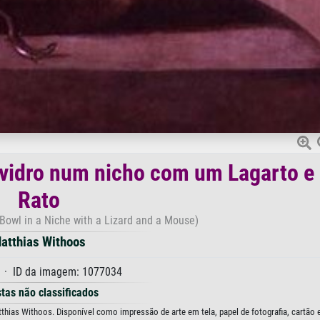
 vidro num nicho com um Lagarto e
Rato
 Bowl in a Niche with a Lizard and a Mouse)
atthias Withoos
 · ID da imagem: 1077034
stas não classificados
hias Withoos. Disponível como impressão de arte em tela, papel de fotografia, cartão 