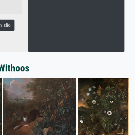
visão
 Withoos