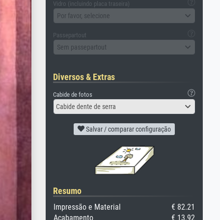
Vidro (incluindo placa traseira)
Por favor, selecione
Passepartout
Sem passepartout
Diversos & Extras
Cabide de fotos
Cabide dente de serra
Salvar / comparar configuração
Resumo
Impressão e Material
€ 82.21
Acabamento
€ 13.92