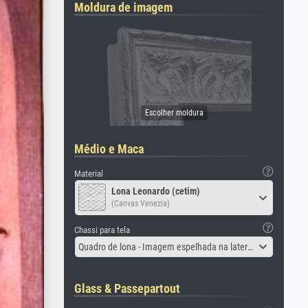
Moldura de imagem
Médio e Maca
Material
Lona Leonardo (cetim)
(Canvas Venezia)
Chassi para tela
Quadro de lona - Imagem espelhada na lateral
Glass & Passepartout