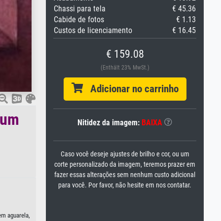
Chassi para tela
€ 45.36
Cabide de fotos
€ 1.13
Custos de licenciamento
€ 16.45
€ 159.08
(Enthält 23% MwSt.)
Adicionar no carrinho
 um
Nitidez da imagem:
BAIXA
Caso você deseje ajustes de brilho e cor, ou um
corte personalizado da imagem, teremos prazer em
fazer essas alterações sem nenhum custo adicional
para você. Por favor, não hesite em nos contatar.
em aguarela,