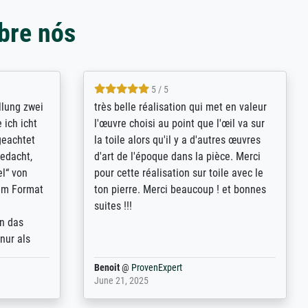
bre nós
5 / 5
rives to
eine große Auswahl an Bildern und
d provides
deren Reproduktionsmöglichkeiten;
n the best
wurde sehr gut durch die einzelnen
ed by the
Bestellkriterien geführt, verständliche
st
Erklärungen, z.B. mit Bilddarstellungen,
 from, and
werde auf jeden Fall meine guten
 also with
Erfahrungen weitergeben.
t in that
ded!
Anonym
@
ProvenExpert
May 13, 2026