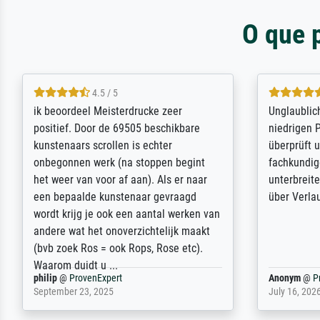
O que 
5 / 5
Die Zufriedenheit ist auch nicht dadurch
Excellent 
getrübt, dass das Bild entgegen einer
selection,
angegebenen Lieferanschrift (sollte
were easy, 
eine Überraschung für die normannische
the item it
Ehefrau sein zum Hochzeits- gleichzeitig
am based i
auch Geburtstag sein) doch nach zu
searching f
Hause zugestellt wurde.
impressed 
quality.
Jürgen
@
ProvenExpert
SJL
@
Prove
April 22, 2026
December 2,