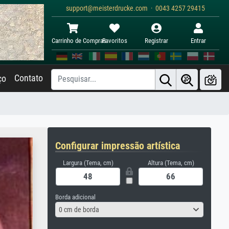
support@meisterdrucke.com · 0043 4257 29415
Carrinho de Compras
Favoritos
Registrar
Entrar
Contato
ço
Configurar impressão artística
Largura (Tema, cm)
Altura (Tema, cm)
Borda adicional
0 cm de borda