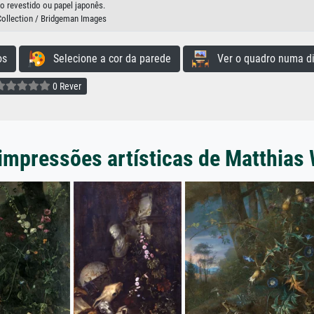
o revestido ou papel japonês.
Collection / Bridgeman Images
os
Selecione a cor da parede
Ver o quadro numa di
0 Rever
impressões artísticas de Matthias