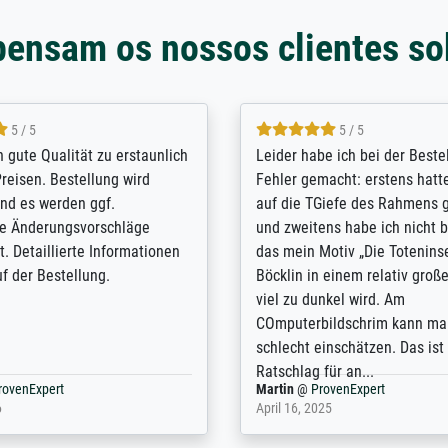
pensam os nossos clientes so
5 / 5
5 / 5
/ Highly recommended. The
The team at Meisterdrucke st
 ordering and payment process
meet its clients demands, an
shipping was efficient and
expert advice on how to obtai
self exceeds expectations. I
results for the prints request
n the UK and found the site
client. The company has a va
or a specific print - I am very
repertoire of prints to choose
with the service and the
will provide excellent service
regards to prints which are no
repertoire. Highly recommen
nExpert
Anonym
@
ProvenExpert
 2025
April 22, 2026