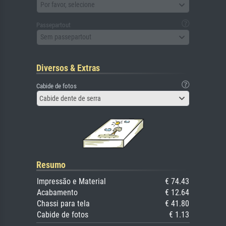
Por favor, selecione
Passepartout
Sem passepartout
Diversos & Extras
Cabide de fotos
Cabide dente de serra
Resumo
Impressão e Material
€ 74.43
Acabamento
€ 12.64
Chassi para tela
€ 41.80
Cabide de fotos
€ 1.13