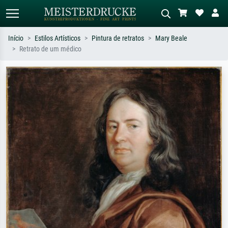
Início
Estilos Artísticos
Pintura de retratos
Mary Beale
Retrato de um médico
Pesquisa padrão
Pesquisa de imagens IA
Pesquise por artista, título ou estilo –
Descreva a cena – ex: prado verde,
ex: Monet, Noite Estrelada,
abstrato com muito vermelho, pintura
impressionismo, onda de Hokusai, nu.
a óleo escura, nu em pé ao lado de
uma árvore.