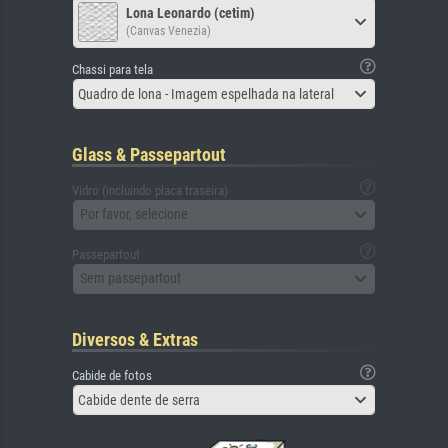
Lona Leonardo (cetim)
(Canvas Venezia)
Chassi para tela
Quadro de lona - Imagem espelhada na lateral
Glass & Passepartout
Vidro (incluindo placa traseira)
Por favor, selecione
Passepartout
Sem passepartout
Diversos & Extras
Cabide de fotos
Cabide dente de serra