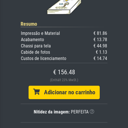
Resumo
Impressão e Material
€ 81.86
Acabamento
€ 13.78
Chassi para tela
€ 44.98
Cabide de fotos
€ 1.13
Custos de licenciamento
€ 14.74
€ 156.48
(Enthält 23% MwSt.)
Adicionar no carrinho
Nitidez da imagem:
PERFEITA