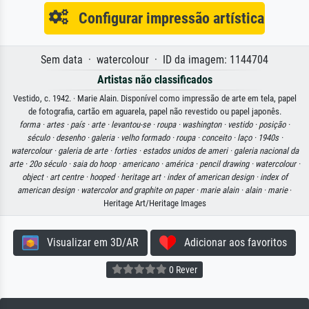
Configurar impressão artística
Sem data · watercolour · ID da imagem: 1144704
Artistas não classificados
Vestido, c. 1942. · Marie Alain. Disponível como impressão de arte em tela, papel
de fotografia, cartão em aguarela, papel não revestido ou papel japonês.
forma ·
artes ·
país ·
arte ·
levantou-se ·
roupa ·
washington ·
vestido ·
posição ·
século ·
desenho ·
galeria ·
velho formado ·
roupa ·
conceito ·
laço ·
1940s ·
watercolour ·
galeria de arte ·
forties ·
estados unidos de ameri ·
galeria nacional da
arte ·
20o século ·
saia do hoop ·
americano ·
américa ·
pencil drawing ·
watercolour ·
object ·
art centre ·
hooped ·
heritage art ·
index of american design ·
index of
american design ·
watercolor and graphite on paper ·
marie alain ·
alain ·
marie
·
Heritage Art/Heritage Images
Visualizar em 3D/AR
Adicionar aos favoritos
0 Rever