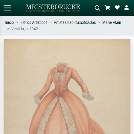
Início
Estilos Artísticos
Artistas não classificados
Marie Alain
Vestido, c. 1942.
Pesquisa padrão
Pesquisa de imagens IA
Pesquise por artista, título ou estilo –
Descreva a cena – ex: prado verde,
ex: Monet, Noite Estrelada,
abstrato com muito vermelho, pintura
impressionismo, onda de Hokusai, nu.
a óleo escura, nu em pé ao lado de
uma árvore.