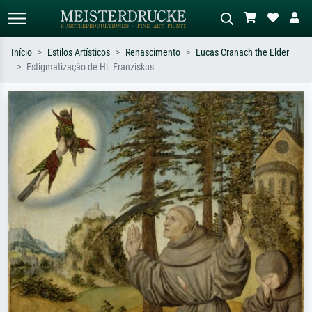
Início
Estilos Artísticos
Renascimento
Lucas Cranach the Elder
Estigmatização de Hl. Franziskus
Pesquisa padrão
Pesquisa de imagens IA
Pesquise por artista, título ou estilo –
Descreva a cena – ex: prado verde,
ex: Monet, Noite Estrelada,
abstrato com muito vermelho, pintura
impressionismo, onda de Hokusai, nu.
a óleo escura, nu em pé ao lado de
uma árvore.