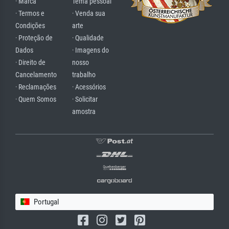
· Marca
Tema pessoal
· Termos e
· Venda sua
Condições
arte
· Proteção de
· Qualidade
Dados
· Imagens do
· Direito de
nosso
Cancelamento
trabalho
· Reclamações
· Acessórios
· Quem Somos
· Solicitar
amostra
Portugal