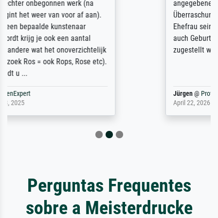
angegebenen Lieferanschrift (sollte eine
Überraschung für die normannische
Ehefrau sein zum Hochzeits- gleichzeitig
auch Geburtstag sein) doch nach zu Hause
zugestellt wurde.
Jürgen
@
ProvenExpert
April 22, 2026
Perguntas Frequentes
sobre a Meisterdrucke