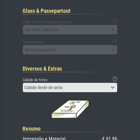
Glass & Passepartout
Vidro (incluindo placa traseira)
Por favor, selecione
Passepartout
Sem passepartout
Diversos & Extras
Cabide de fotos
Cabide dente de serra
Resumo
Impressão e Material
€ 81.86