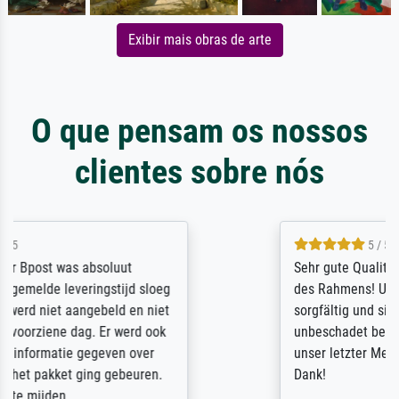
Exibir mais obras de arte
O que pensam os nossos
clientes sobre nós
5 / 5
Sehr gute Qualität des Leinwanddrucks und
des Rahmens! Unser Bild wurde sehr
sorgfältig und sicher verpackt, so dass es
unbeschadet bei uns ankam. Es wird nicht
unser letzter Meisterdruck sein. Vielen
Dank!