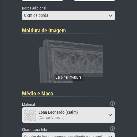
Borda adicional
0 cm de borda
Moldura de imagem
Médio e Maca
Material
Lona Leonardo (cetim)
(Canvas Venezia)
Chassi para tela
Quadro de lona - Imagem espelhada na lateral