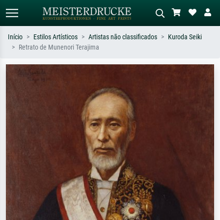
Início
Estilos Artísticos
Artistas não classificados
Kuroda Seiki
Retrato de Munenori Terajima
Pesquisa padrão
Pesquisa de imagens IA
Pesquise por artista, título ou estilo –
Descreva a cena – ex: prado verde,
ex: Monet, Noite Estrelada,
abstrato com muito vermelho, pintura
impressionismo, onda de Hokusai, nu.
a óleo escura, nu em pé ao lado de
uma árvore.