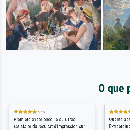
O que 
4.5 / 5
ik beoordeel Meisterdrucke zeer
Wow....ich 
positief. Door de 69505 beschikbare
erstaunt. 