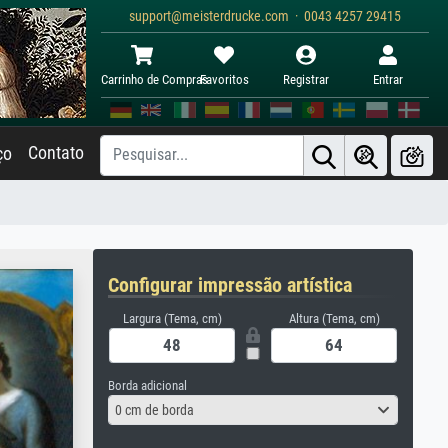
support@meisterdrucke.com · 0043 4257 29415
Carrinho de Compras
Favoritos
Registrar
Entrar
Contato
ço
Configurar impressão artística
Largura (Tema, cm)
Altura (Tema, cm)
Borda adicional
0 cm de borda