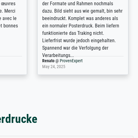
t
very large and popular American
p de
"art/poster" site advertising giclee print
een
quality. The quality for a large print was
n over wat
atrocious. They refunded me when I sent
ebeuren.
pictures of the blurry print vs. a
Wikipedia commons representation.
They stated they couldn't do ...
Anonym
@
ProvenExpert
December 4, 2025
erdrucke