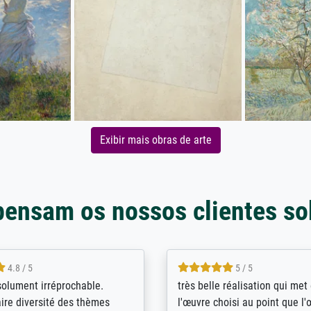
Exibir mais obras de arte
pensam os nossos clientes so
5 / 5
4 / 5
bin sehr über die Qualität
De levering door Bpost was a
Diese Drucke haben all´meine
desastreus. De gemelde lever