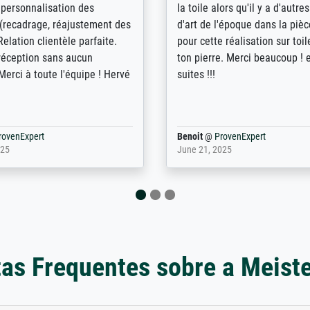
n übertroffen. Desgleichen
sloeg nergens op. Er werd nie
 der Bestellung. Grosses
aangebeld en niet geleverd o
t.
voorziene dag. Er werd ook g
duidelijke informatie gegeve
er dan met het pakket ging g
Bpost absoluut te mijden
rovenExpert
Anonym
@
ProvenExpert
5
December 12, 2025
as Frequentes sobre a Meist