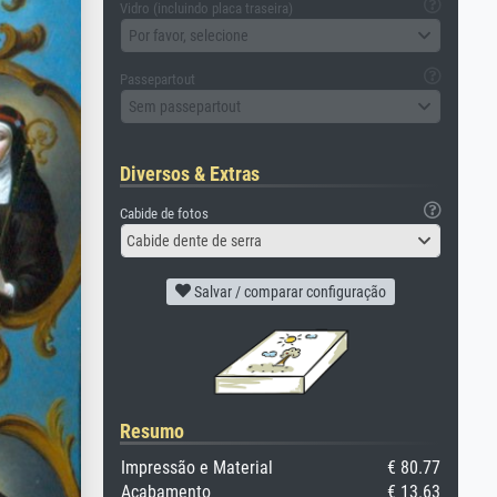
Vidro (incluindo placa traseira)
Por favor, selecione
Passepartout
Sem passepartout
Diversos & Extras
Cabide de fotos
Cabide dente de serra
Salvar / comparar configuração
Resumo
Impressão e Material
€ 80.77
Acabamento
€ 13.63