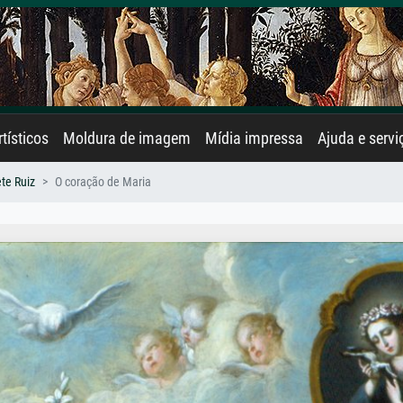
rtísticos
Moldura de imagem
Mídia impressa
Ajuda e servi
te Ruiz
O coração de Maria