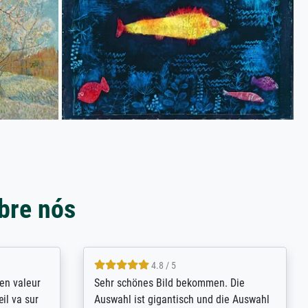
bre nós
4.8 / 5
bsoluut
So, I ordered a large print of The
ingstijd
Annunciation by Fra Angelico from a