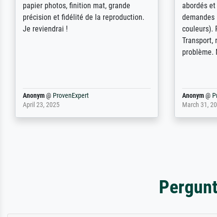
kunstenaars scrollen is echter
Erwartunge
onbegonnen werk (na stoppen begint
der Ablauf
het weer van voor af aan). Als er naar
Komplimen
een bepaalde kunstenaar gevraagd
wordt krijg je ook een aantal werken van
andere wat het onoverzichtelijk maakt
(bvb zoek Ros = ook Rops, Rose etc).
Waarom duidt u ...
philip
@
ProvenExpert
Anonym
@
P
September 23, 2025
April 20, 202
Pergunt