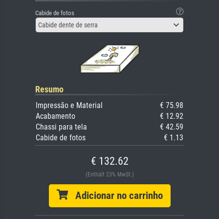
Cabide de fotos
Cabide dente de serra
Resumo
Impressão e Material
€ 75.98
Acabamento
€ 12.92
Chassi para tela
€ 42.59
Cabide de fotos
€ 1.13
€ 132.62
(Enthält 23% MwSt.)
Adicionar no carrinho