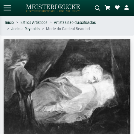
Início
Estilos Artísticos
Artistas não classificados
Joshua Reynolds
Morte do Cardeal Beaufort
Pesquisa padrão
Pesquisa de imagens IA
Pesquise por artista, título ou estilo –
Descreva a cena – ex: prado verde,
ex: Monet, Noite Estrelada,
abstrato com muito vermelho, pintura
impressionismo, onda de Hokusai, nu.
a óleo escura, nu em pé ao lado de
uma árvore.