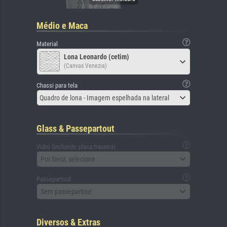
Médio e Maca
Material
Lona Leonardo (cetim)
(Canvas Venezia)
Chassi para tela
Quadro de lona - Imagem espelhada na lateral
Glass & Passepartout
Vidro (incluindo placa traseira)
Por favor, selecione
Passepartout
Sem passepartout
Diversos & Extras