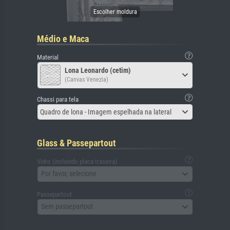
Médio e Maca
Material
Lona Leonardo (cetim)
(Canvas Venezia)
Chassi para tela
Quadro de lona - Imagem espelhada na lateral
Glass & Passepartout
Vidro (incluindo placa traseira)
Por favor, selecione
Passepartout
Sem passepartout