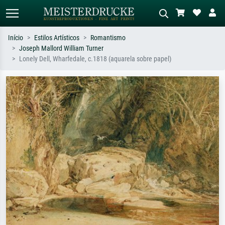
Início
Estilos Artísticos
Romantismo
Joseph Mallord William Turner
Pesquisa padrão
Pesquisa de imagens IA
Lonely Dell, Wharfedale, c.1818 (aquarela sobre papel)
Pesquise por artista, título ou estilo –
Descreva a cena – ex: prado verde,
ex: Monet, Noite Estrelada,
abstrato com muito vermelho, pintura
impressionismo, onda de Hokusai, nu.
a óleo escura, nu em pé ao lado de
uma árvore.