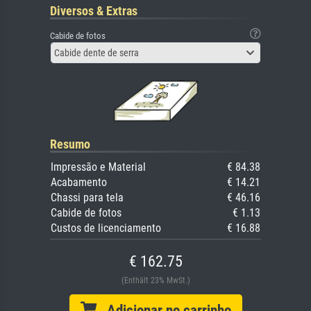
Diversos & Extras
Cabide de fotos
Cabide dente de serra
Resumo
Impressão e Material
€ 84.38
Acabamento
€ 14.21
Chassi para tela
€ 46.16
Cabide de fotos
€ 1.13
Custos de licenciamento
€ 16.88
€ 162.75
(Enthält 23% MwSt.)
Adicionar no carrinho