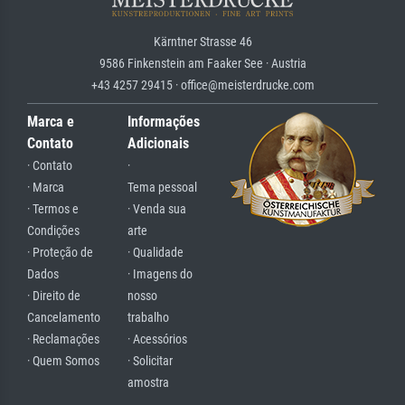
Kärntner Strasse 46
9586 Finkenstein am Faaker See · Austria
+43 4257 29415 · office@meisterdrucke.com
Marca e
Informações
Contato
Adicionais
· Contato
·
· Marca
Tema pessoal
· Termos e
· Venda sua
Condições
arte
· Proteção de
· Qualidade
Dados
· Imagens do
· Direito de
nosso
Cancelamento
trabalho
· Reclamações
· Acessórios
· Quem Somos
· Solicitar
amostra