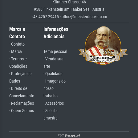
Kärntner Strasse 46
9586 Finkenstein am Faaker See · Austria
+43 4257 29415 · office@meisterdrucke.com
Marca e
Informações
Contato
Adicionais
· Contato
·
· Marca
Tema pessoal
· Termos e
· Venda sua
Condições
arte
· Proteção de
· Qualidade
Dados
· Imagens do
· Direito de
nosso
Cancelamento
trabalho
· Reclamações
· Acessórios
· Quem Somos
· Solicitar
amostra