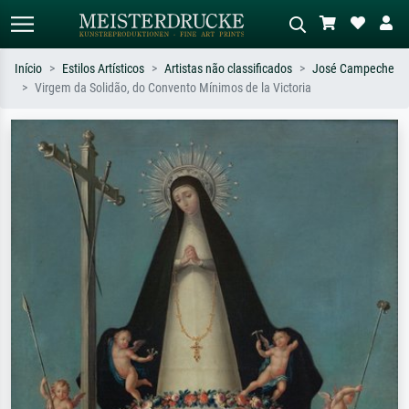
Início
Estilos Artísticos
Artistas não classificados
José Campeche
Virgem da Solidão, do Convento Mínimos de la Victoria
Pesquisa padrão
Pesquisa de imagens IA
Pesquise por artista, título ou estilo –
Descreva a cena – ex: prado verde,
ex: Monet, Noite Estrelada,
abstrato com muito vermelho, pintura
impressionismo, onda de Hokusai, nu.
a óleo escura, nu em pé ao lado de
uma árvore.