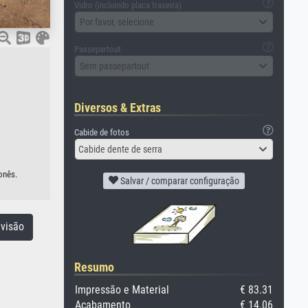
Vidro (incluindo placa traseira)
Por favor, selecione
Passepartout
Sem passepartout
Diversos & Extras
Cabide de fotos
Cabide dente de serra
onês.
Salvar / comparar configuração
visão
Resumo
Impressão e Material
€ 83.31
Acabamento
€ 14.06