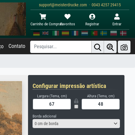
support@meisterdrucke.com · 0043 4257 29415
Carrinho de Compras
Favoritos
Registrar
Entrar
Contato
ço
Configurar impressão artística
Largura (Tema, cm)
Altura (Tema, cm)
Borda adicional
0 cm de borda