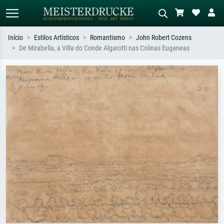
Início
Estilos Artísticos
Romantismo
John Robert Cozens
De Mirabella, a Villa do Conde Algarotti nas Colinas Euganeas
Pesquisa padrão
Pesquisa de imagens IA
Pesquise por artista, título ou estilo –
Descreva a cena – ex: prado verde,
ex: Monet, Noite Estrelada,
abstrato com muito vermelho, pintura
impressionismo, onda de Hokusai, nu.
a óleo escura, nu em pé ao lado de
uma árvore.