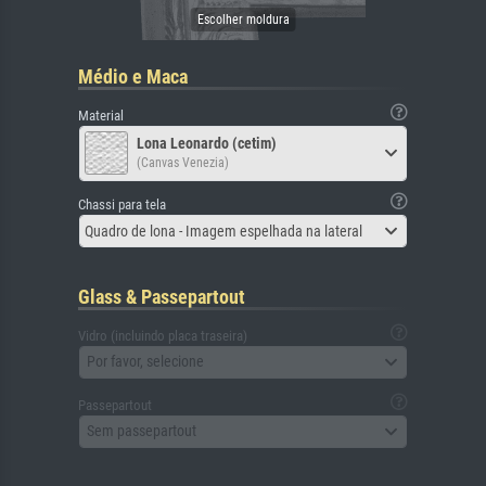
Médio e Maca
Material
Lona Leonardo (cetim)
(Canvas Venezia)
Chassi para tela
Quadro de lona - Imagem espelhada na lateral
Glass & Passepartout
Vidro (incluindo placa traseira)
Por favor, selecione
Passepartout
Sem passepartout