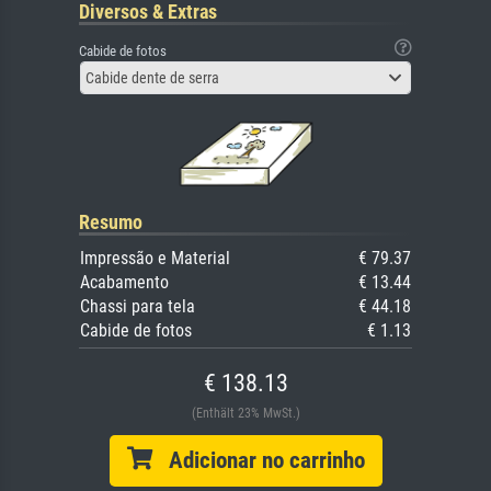
Diversos & Extras
Cabide de fotos
Cabide dente de serra
Resumo
Impressão e Material
€ 79.37
Acabamento
€ 13.44
Chassi para tela
€ 44.18
Cabide de fotos
€ 1.13
€ 138.13
(Enthält 23% MwSt.)
Adicionar no carrinho