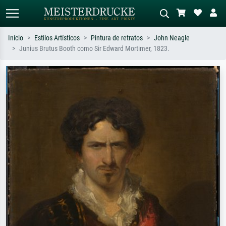
Início
Estilos Artísticos
Pintura de retratos
John Neagle
Junius Brutus Booth como Sir Edward Mortimer, 1823.
Pesquisa padrão
Pesquisa de imagens IA
Pesquise por artista, título ou estilo –
Descreva a cena – ex: prado verde,
ex: Monet, Noite Estrelada,
abstrato com muito vermelho, pintura
impressionismo, onda de Hokusai, nu.
a óleo escura, nu em pé ao lado de
uma árvore.