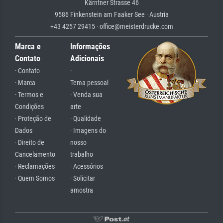
Kärntner Strasse 46
9586 Finkenstein am Faaker See · Austria
+43 4257 29415 · office@meisterdrucke.com
Marca e
Informações
Contato
Adicionais
· Contato
·
· Marca
Tema pessoal
· Termos e
· Venda sua
Condições
arte
· Proteção de
· Qualidade
Dados
· Imagens do
· Direito de
nosso
Cancelamento
trabalho
· Reclamações
· Acessórios
· Quem Somos
· Solicitar
amostra