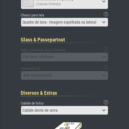
(Canvas Venezia)
Chassi para tela
Quadro de lona - Imagem espelhada na lateral
Glass & Passepartout
Vidro (incluindo placa traseira)
Por favor, selecione
Passepartout
Sem passepartout
Diversos & Extras
Cabide de fotos
Cabide dente de serra