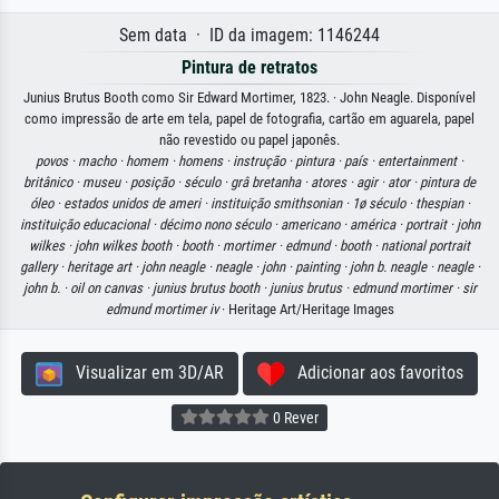
Sem data · ID da imagem: 1146244
Pintura de retratos
Junius Brutus Booth como Sir Edward Mortimer, 1823. · John Neagle. Disponível
como impressão de arte em tela, papel de fotografia, cartão em aguarela, papel
não revestido ou papel japonês.
povos ·
macho ·
homem ·
homens ·
instrução ·
pintura ·
país ·
entertainment ·
britânico ·
museu ·
posição ·
século ·
grâ bretanha ·
atores ·
agir ·
ator ·
pintura de
óleo ·
estados unidos de ameri ·
instituição smithsonian ·
1ø século ·
thespian ·
instituição educacional ·
décimo nono século ·
americano ·
américa ·
portrait ·
john
wilkes ·
john wilkes booth ·
booth ·
mortimer ·
edmund ·
booth ·
national portrait
gallery ·
heritage art ·
john neagle ·
neagle ·
john ·
painting ·
john b. neagle ·
neagle ·
john b. ·
oil on canvas ·
junius brutus booth ·
junius brutus ·
edmund mortimer ·
sir
edmund mortimer iv
· Heritage Art/Heritage Images
Visualizar em 3D/AR
Adicionar aos favoritos
0 Rever