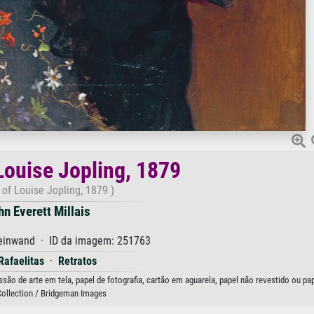
Louise Jopling, 1879
t of Louise Jopling, 1879 )
hn Everett Millais
Leinwand · ID da imagem: 251763
Rafaelitas
·
Retratos
ssão de arte em tela, papel de fotografia, cartão em aguarela, papel não revestido ou pa
Collection / Bridgeman Images