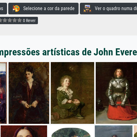
os
Selecione a cor da parede
Ver o quadro numa di
0 Rever
mpressões artísticas de John Everet