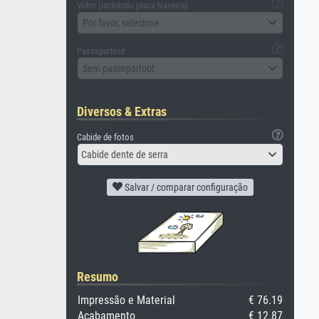
Vidro (incluindo placa traseira)
Por favor, selecione
Passepartout
Sem passepartout
Diversos & Extras
Cabide de fotos
Cabide dente de serra
Salvar / comparar configuração
Resumo
Impressão e Material
€ 76.19
Acabamento
€ 12.87