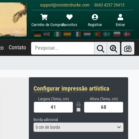
support@meisterdrucke.com · 0043 4257 29415
Carrinho de Compras
Favoritos
Registrar
Entrar
Contato
ço
Configurar impressão artística
Largura (Tema, cm)
Altura (Tema, cm)
Borda adicional
0 cm de borda