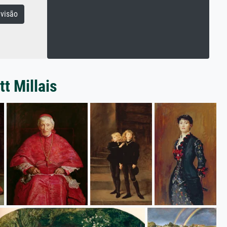
visão
t Millais