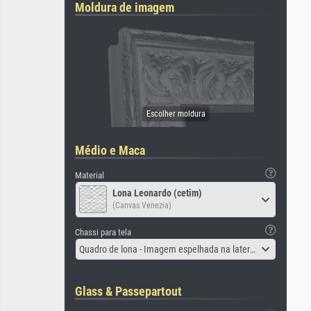
Moldura de imagem
Médio e Maca
Material
Lona Leonardo (cetim)
(Canvas Venezia)
Chassi para tela
Quadro de lona - Imagem espelhada na lateral
Glass & Passepartout