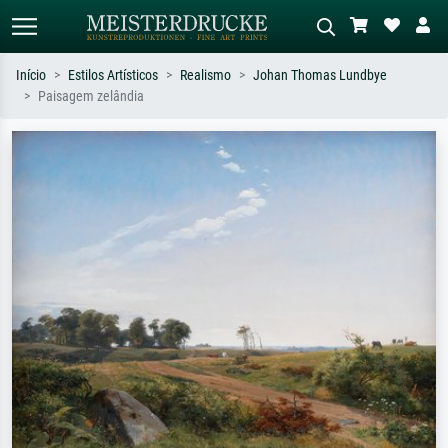
Início
Estilos Artísticos
Realismo
Johan Thomas Lundbye
Paisagem zelândia
Pesquisa padrão
Pesquisa de imagens IA
Pesquise por artista, título ou estilo –
Descreva a cena – ex: prado verde,
ex: Monet, Noite Estrelada,
abstrato com muito vermelho, pintura
impressionismo, onda de Hokusai, nu.
a óleo escura, nu em pé ao lado de
uma árvore.