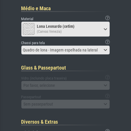
Médio e Maca
Material
Lona Leonardo (cetim)
(Canvas Venezia)
Chassi para tela
Quadro de lona - Imagem espelhada na lateral
Glass & Passepartout
Vidro (incluindo placa traseira)
Por favor, selecione
Passepartout
Sem passepartout
Diversos & Extras