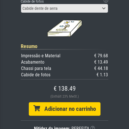
Cabide de fotos
Cabide dente de serra
Resumo
Impressão e Material
€ 79.68
Acabamento
€ 13.49
Chassi para tela
€ 44.18
Cabide de fotos
€ 1.13
€ 138.49
(Enthält 23% MwSt.)
Adicionar no carrinho
Nitidez da imagem:
PERFEITA