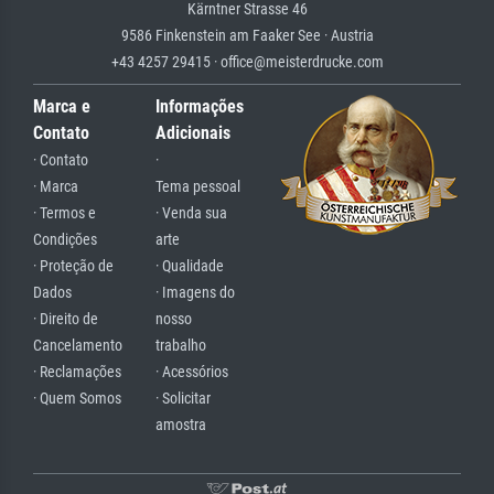
Kärntner Strasse 46
9586 Finkenstein am Faaker See · Austria
+43 4257 29415 · office@meisterdrucke.com
Marca e
Informações
Contato
Adicionais
· Contato
·
· Marca
Tema pessoal
· Termos e
· Venda sua
Condições
arte
· Proteção de
· Qualidade
Dados
· Imagens do
· Direito de
nosso
Cancelamento
trabalho
· Reclamações
· Acessórios
· Quem Somos
· Solicitar
amostra