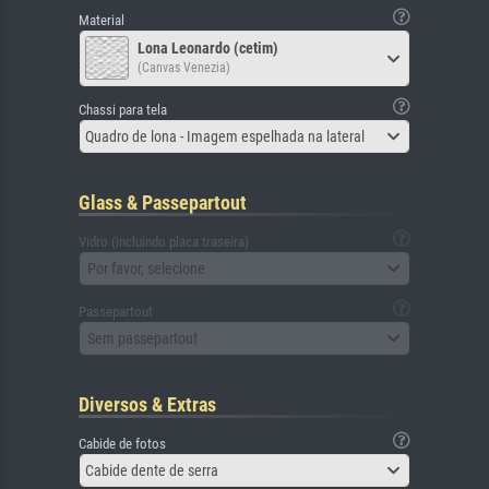
Material
Lona Leonardo (cetim)
(Canvas Venezia)
Chassi para tela
Quadro de lona - Imagem espelhada na lateral
Glass & Passepartout
Vidro (incluindo placa traseira)
Por favor, selecione
Passepartout
Sem passepartout
Diversos & Extras
Cabide de fotos
Cabide dente de serra