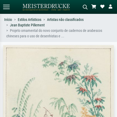
Início
Estilos Artísticos
Artistas não classificados
Jean Baptiste Pillement
Pesquisa padrão
Pesquisa de imagens IA
Projeto ornamental do novo conjunto de cadernos de arabescos
chineses para o uso de desenhistas e ...
Pesquise por artista, título ou estilo –
Descreva a cena – ex: prado verde,
ex: Monet, Noite Estrelada,
abstrato com muito vermelho, pintura
impressionismo, onda de Hokusai, nu.
a óleo escura, nu em pé ao lado de
uma árvore.