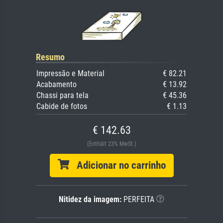
Resumo
Impressão e Material
€ 82.21
Acabamento
€ 13.92
Chassi para tela
€ 45.36
Cabide de fotos
€ 1.13
€ 142.63
(Enthält 23% MwSt.)
Adicionar no carrinho
Nitidez da imagem:
PERFEITA