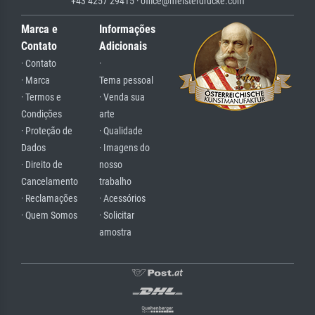
+43 4257 29415 · office@meisterdrucke.com
Marca e
Informações
Contato
Adicionais
· Contato
·
· Marca
Tema pessoal
· Termos e
· Venda sua
Condições
arte
· Proteção de
· Qualidade
Dados
· Imagens do
· Direito de
nosso
Cancelamento
trabalho
· Reclamações
· Acessórios
· Quem Somos
· Solicitar
amostra