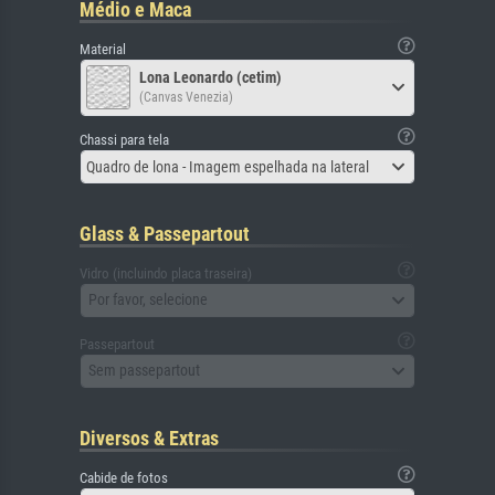
Médio e Maca
Material
Lona Leonardo (cetim)
(Canvas Venezia)
Chassi para tela
Quadro de lona - Imagem espelhada na lateral
Glass & Passepartout
Vidro (incluindo placa traseira)
Por favor, selecione
Passepartout
Sem passepartout
Diversos & Extras
Cabide de fotos