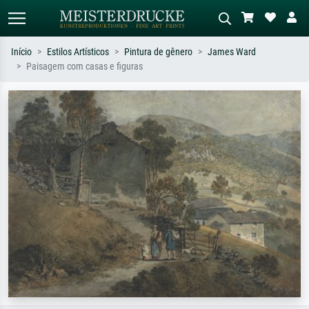
Início
Estilos Artísticos
Pintura de gênero
James Ward
Paisagem com casas e figuras
Pesquisa padrão
Pesquisa de imagens IA
Pesquise por artista, título ou estilo –
Descreva a cena – ex: prado verde,
ex: Monet, Noite Estrelada,
abstrato com muito vermelho, pintura
impressionismo, onda de Hokusai, nu.
a óleo escura, nu em pé ao lado de
uma árvore.