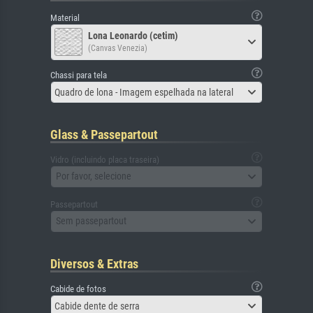
Material
Lona Leonardo (cetim)
(Canvas Venezia)
Chassi para tela
Quadro de lona - Imagem espelhada na lateral
Glass & Passepartout
Vidro (incluindo placa traseira)
Por favor, selecione
Passepartout
Sem passepartout
Diversos & Extras
Cabide de fotos
Cabide dente de serra