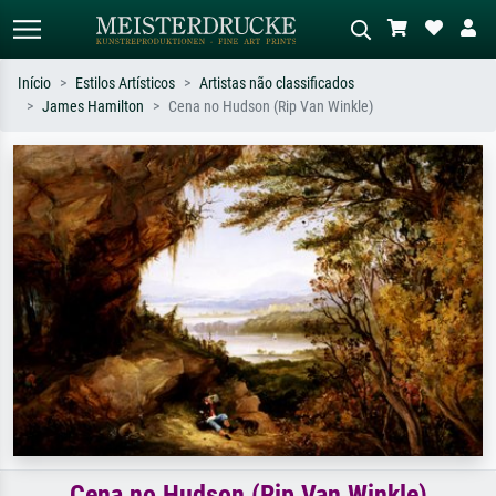
Início
Estilos Artísticos
Artistas não classificados
James Hamilton
Cena no Hudson (Rip Van Winkle)
Pesquisa padrão
Pesquisa de imagens IA
Pesquise por artista, título ou estilo –
Descreva a cena – ex: prado verde,
ex: Monet, Noite Estrelada,
abstrato com muito vermelho, pintura
impressionismo, onda de Hokusai, nu.
a óleo escura, nu em pé ao lado de
uma árvore.
Cena no Hudson (Rip Van Winkle)