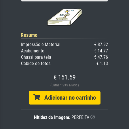
Resumo
Impressão e Material
€ 87.92
Acabamento
€ 14.77
Chassi para tela
€ 47.76
Cabide de fotos
€ 1.13
€ 151.59
(Enthält 23% MwSt.)
Adicionar no carrinho
Nitidez da imagem:
PERFEITA