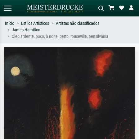
Início
Estilos Artísticos
Artistas não classificados
James Hamilton
Pesquisa padrão
Pesquisa de imagens IA
Óleo ardente, poço, à noite, perto, rouseville, pensilvânia
Pesquise por artista, título ou estilo –
Descreva a cena – ex: prado verde,
ex: Monet, Noite Estrelada,
abstrato com muito vermelho, pintura
impressionismo, onda de Hokusai, nu.
a óleo escura, nu em pé ao lado de
uma árvore.