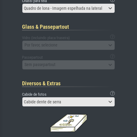
Chassi para tela
Quadro de lona - Imagem espelhada na lateral
Glass & Passepartout
Vidro (incluindo placa traseira)
Por favor, selecione
Passepartout
Sem passepartout
Diversos & Extras
Cabide de fotos
Cabide dente de serra