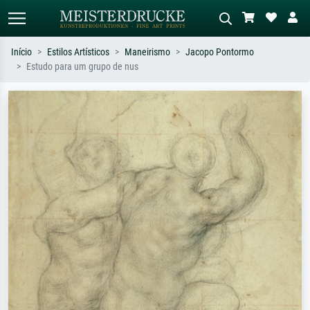
Início
Estilos Artísticos
Maneirismo
Jacopo Pontormo
Estudo para um grupo de nus
Pesquisa padrão
Pesquisa de imagens IA
Pesquise por artista, título ou estilo –
Descreva a cena – ex: prado verde,
ex: Monet, Noite Estrelada,
abstrato com muito vermelho, pintura
impressionismo, onda de Hokusai, nu.
a óleo escura, nu em pé ao lado de
uma árvore.