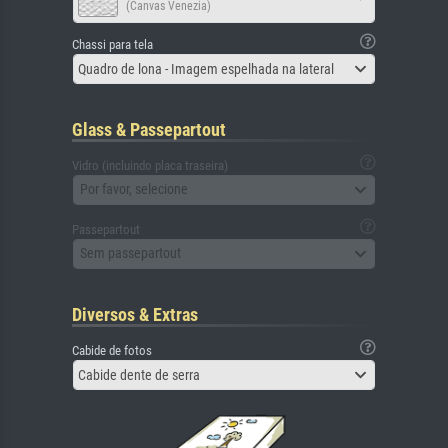
(Canvas Venezia)
Chassi para tela
Quadro de lona - Imagem espelhada na lateral
Glass & Passepartout
Vidro (incluindo placa traseira)
Por favor, selecione
Passepartout
Sem passepartout
Diversos & Extras
Cabide de fotos
Cabide dente de serra