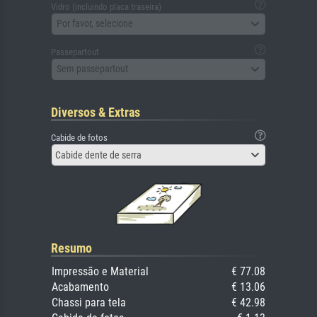
Vidro (incluindo placa traseira)
Por favor, selecione
Passepartout
Sem passepartout
Diversos & Extras
Cabide de fotos
Cabide dente de serra
Resumo
Impressão e Material
€ 77.08
Acabamento
€ 13.06
Chassi para tela
€ 42.98