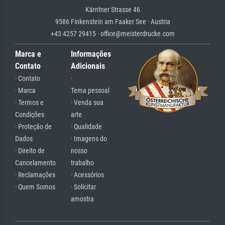
Kärntner Strasse 46
9586 Finkenstein am Faaker See · Austria
+43 4257 29415 · office@meisterdrucke.com
Marca e
Informações
Contato
Adicionais
· Contato
·
· Marca
Tema pessoal
· Termos e
· Venda sua
Condições
arte
· Proteção de
· Qualidade
Dados
· Imagens do
· Direito de
nosso
Cancelamento
trabalho
· Reclamações
· Acessórios
· Quem Somos
· Solicitar
amostra