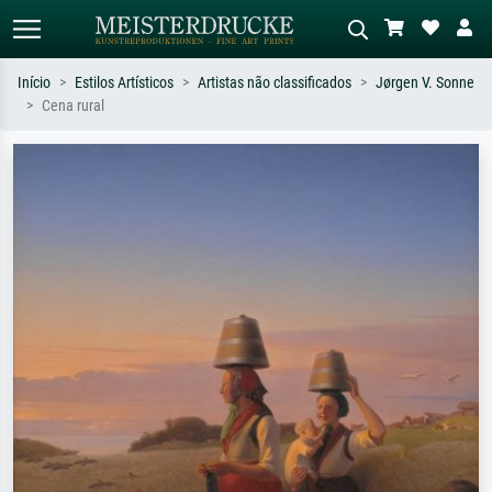
Início
Estilos Artísticos
Artistas não classificados
Jørgen V. Sonne
Cena rural
Pesquisa padrão
Pesquisa de imagens IA
Pesquise por artista, título ou estilo –
Descreva a cena – ex: prado verde,
ex: Monet, Noite Estrelada,
abstrato com muito vermelho, pintura
impressionismo, onda de Hokusai, nu.
a óleo escura, nu em pé ao lado de
uma árvore.