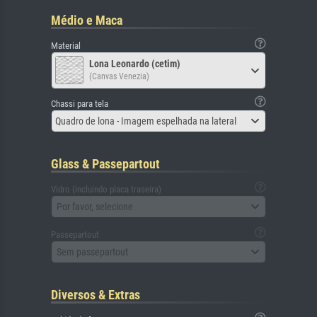
Médio e Maca
Material
Lona Leonardo (cetim)
(Canvas Venezia)
Chassi para tela
Quadro de lona - Imagem espelhada na lateral
Glass & Passepartout
Vidro (incluindo placa traseira)
Por favor, selecione
Passepartout
Sem passepartout
Diversos & Extras