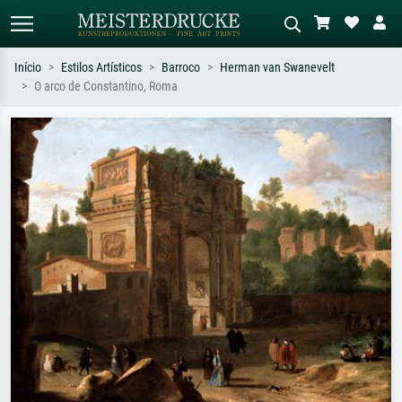
Início
Estilos Artísticos
Barroco
Herman van Swanevelt
O arco de Constantino, Roma
Pesquisa padrão
Pesquisa de imagens IA
Pesquise por artista, título ou estilo –
Descreva a cena – ex: prado verde,
ex: Monet, Noite Estrelada,
abstrato com muito vermelho, pintura
impressionismo, onda de Hokusai, nu.
a óleo escura, nu em pé ao lado de
uma árvore.