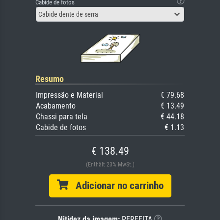
Cabide de fotos
Cabide dente de serra
Resumo
Impressão e Material
€ 79.68
Acabamento
€ 13.49
Chassi para tela
€ 44.18
Cabide de fotos
€ 1.13
€ 138.49
(Enthält 23% MwSt.)
Adicionar no carrinho
Nitidez da imagem:
PERFEITA