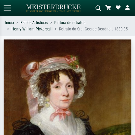
Início
Estilos Artísticos
Pintura de retratos
Henry William Pickersgill
Retrato da Sra. George Beadnell, 1830-35
Pesquisa padrão
Pesquisa de imagens IA
Pesquise por artista, título ou estilo –
Descreva a cena – ex: prado verde,
ex: Monet, Noite Estrelada,
abstrato com muito vermelho, pintura
impressionismo, onda de Hokusai, nu.
a óleo escura, nu em pé ao lado de
uma árvore.