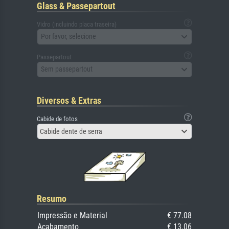
Glass & Passepartout
Vidro (incluindo placa traseira)
Por favor, selecione
Passepartout
Sem passepartout
Diversos & Extras
Cabide de fotos
Cabide dente de serra
Resumo
Impressão e Material
€ 77.08
Acabamento
€ 13.06