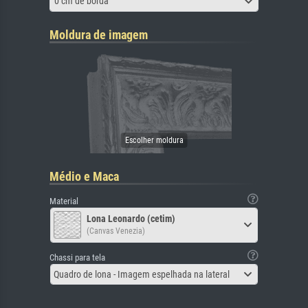
0 cm de borda
Moldura de imagem
Médio e Maca
Material
Lona Leonardo (cetim)
(Canvas Venezia)
Chassi para tela
Quadro de lona - Imagem espelhada na lateral