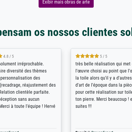
Exibir mais obras de arte
pensam os nossos clientes so
5 / 5
4 / 5
bin sehr über die Qualität
De levering door Bpost was a
Diese Drucke haben all´meine
desastreus. De gemelde lever
n übertroffen. Desgleichen
sloeg nergens op. Er werd nie
 der Bestellung. Grosses
aangebeld en niet geleverd o
t.
voorziene dag. Er werd ook g
duidelijke informatie gegeve
er dan met het pakket ging g
Bpost absoluut te mijden