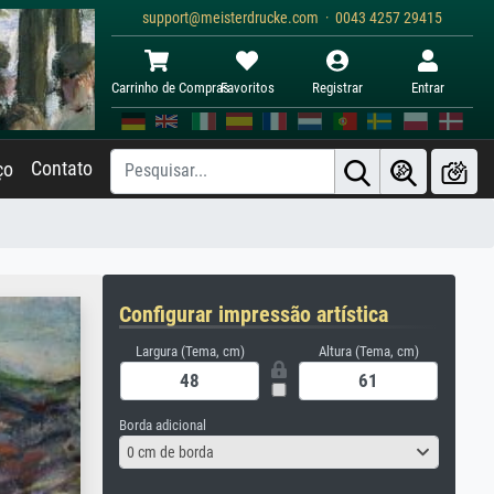
support@meisterdrucke.com · 0043 4257 29415
Carrinho de Compras
Favoritos
Registrar
Entrar
Contato
ço
Configurar impressão artística
Largura (Tema, cm)
Altura (Tema, cm)
Borda adicional
0 cm de borda