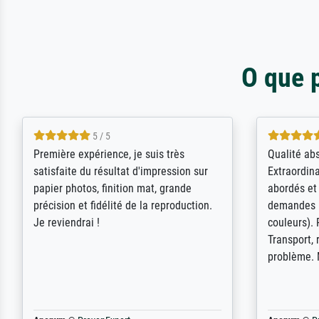
O que 
4.5 / 5
ik beoordeel Meisterdrucke zeer
Wow....ich 
positief. Door de 69505 beschikbare
erstaunt. 
kunstenaars scrollen is echter
Erwartunge
onbegonnen werk (na stoppen begint
der Ablauf
het weer van voor af aan). Als er naar
Komplimen
een bepaalde kunstenaar gevraagd
wordt krijg je ook een aantal werken van
andere wat het onoverzichtelijk maakt
(bvb zoek Ros = ook Rops, Rose etc).
Waarom duidt u ...