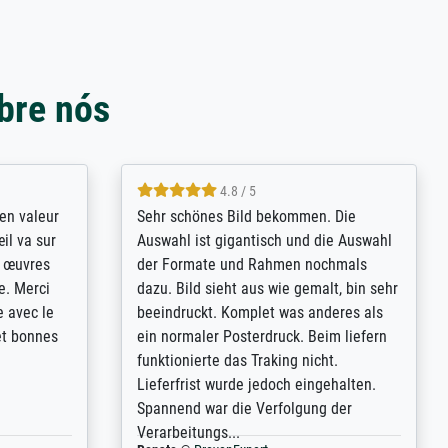
bre nós
4.8 / 5
bsoluut
So, I ordered a large print of The
ingstijd
Annunciation by Fra Angelico from a
t
very large and popular American
p de
"art/poster" site advertising giclee print
een
quality. The quality for a large print was
n over wat
atrocious. They refunded me when I sent
ebeuren.
pictures of the blurry print vs. a
Wikipedia commons representation.
They stated they couldn't do ...