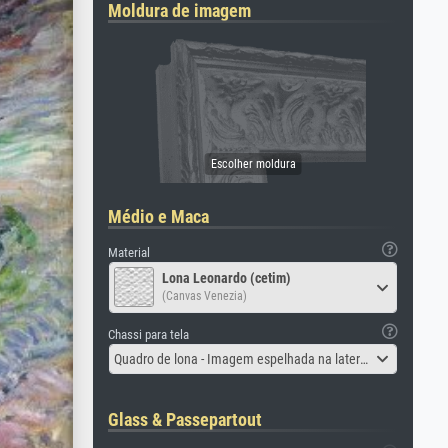
Moldura de imagem
Médio e Maca
Material
Lona Leonardo (cetim)
(Canvas Venezia)
Chassi para tela
Quadro de lona - Imagem espelhada na lateral
Glass & Passepartout