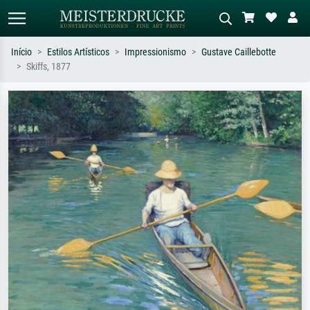
Início
Estilos Artísticos
Impressionismo
Gustave Caillebotte
Skiffs, 1877
Pesquisa padrão
Pesquisa de imagens IA
Pesquise por artista, título ou estilo –
Descreva a cena – ex: prado verde,
ex: Monet, Noite Estrelada,
abstrato com muito vermelho, pintura
impressionismo, onda de Hokusai, nu.
a óleo escura, nu em pé ao lado de
uma árvore.