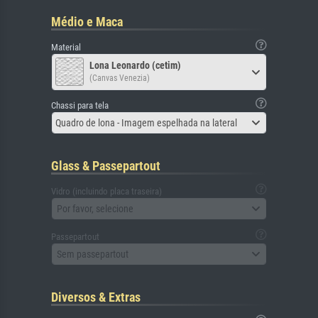
Médio e Maca
Material
Lona Leonardo (cetim)
(Canvas Venezia)
Chassi para tela
Quadro de lona - Imagem espelhada na lateral
Glass & Passepartout
Vidro (incluindo placa traseira)
Por favor, selecione
Passepartout
Sem passepartout
Diversos & Extras