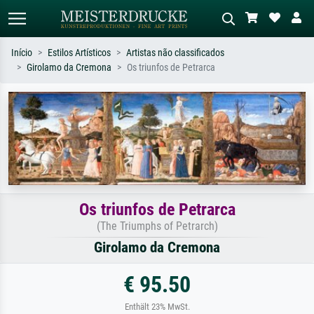
Início
Estilos Artísticos
Artistas não classificados
Girolamo da Cremona
Os triunfos de Petrarca
Pesquisa padrão
Pesquisa de imagens IA
Pesquise por artista, título ou estilo –
Descreva a cena – ex: prado verde,
ex: Monet, Noite Estrelada,
abstrato com muito vermelho, pintura
impressionismo, onda de Hokusai, nu.
a óleo escura, nu em pé ao lado de
uma árvore.
Os triunfos de Petrarca
(The Triumphs of Petrarch)
Girolamo da Cremona
€ 95.50
Enthält 23% MwSt.