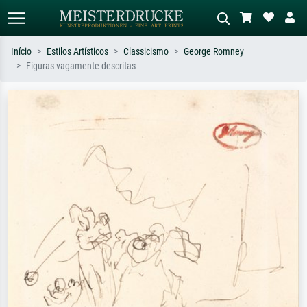
Início
Estilos Artísticos
Classicismo
George Romney
Figuras vagamente descritas
Pesquisa padrão
Pesquisa de imagens IA
Pesquise por artista, título ou estilo –
Descreva a cena – ex: prado verde,
ex: Monet, Noite Estrelada,
abstrato com muito vermelho, pintura
impressionismo, onda de Hokusai, nu.
a óleo escura, nu em pé ao lado de
uma árvore.