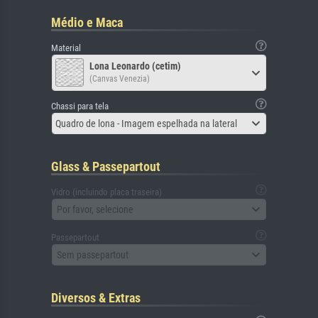
Médio e Maca
Material
Lona Leonardo (cetim)
(Canvas Venezia)
Chassi para tela
Quadro de lona - Imagem espelhada na lateral
Glass & Passepartout
Vidro (incluindo placa traseira)
Por favor, selecione
Passepartout
Sem passepartout
Diversos & Extras