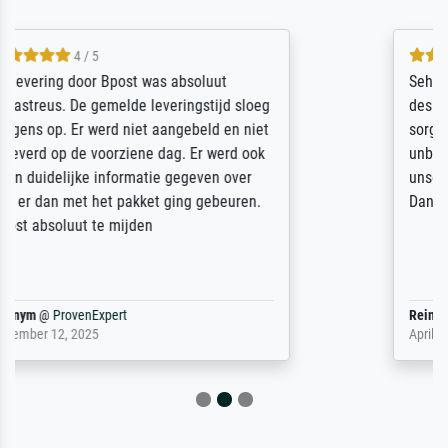
5 / 5
Sehr gute Qualität des Leinwanddrucks und
des Rahmens! Unser Bild wurde sehr
sorgfältig und sicher verpackt, so dass es
unbeschadet bei uns ankam. Es wird nicht
unser letzter Meisterdruck sein. Vielen
Dank!
Reinhold,
@
ProvenExpert
April 22, 2026