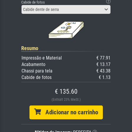
Cabide de fotos
Cabide dente de serra
Resumo
Impressão e Material
€ 77.91
Acabamento
€ 13.17
Chassi para tela
€ 43.38
Cabide de fotos
€ 1.13
€ 135.60
(Enthält 23% MwSt.)
Adicionar no carrinho