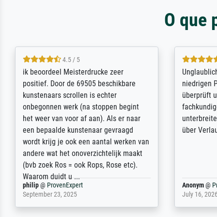
O que 
5 / 5
Die Zufriedenheit ist auch nicht dadurch
Excellent 
getrübt, dass das Bild entgegen einer
selection,
angegebenen Lieferanschrift (sollte
were easy, 
eine Überraschung für die normannische
the item it
Ehefrau sein zum Hochzeits- gleichzeitig
am based i
auch Geburtstag sein) doch nach zu
searching f
Hause zugestellt wurde.
impressed 
quality.
Jürgen
@
ProvenExpert
SJL
@
Prove
April 22, 2026
December 2,