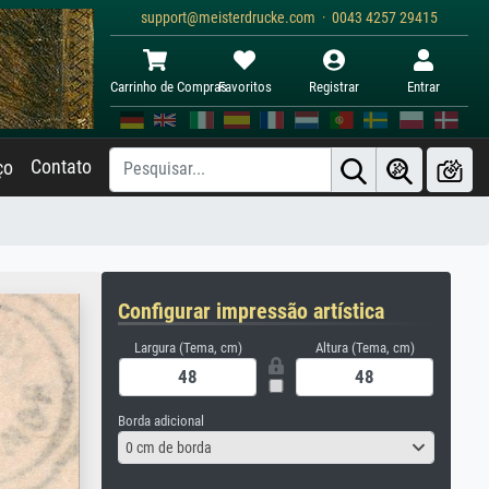
support@meisterdrucke.com · 0043 4257 29415
Carrinho de Compras
Favoritos
Registrar
Entrar
Contato
ço
Configurar impressão artística
Largura (Tema, cm)
Altura (Tema, cm)
Borda adicional
0 cm de borda