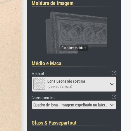
Moldura de imagem
Médio e Maca
Material
Lona Leonardo (cetim)
(Canvas Venezia)
Chassi para tela
Quadro de lona - Imagem espelhada na lateral
Glass & Passepartout