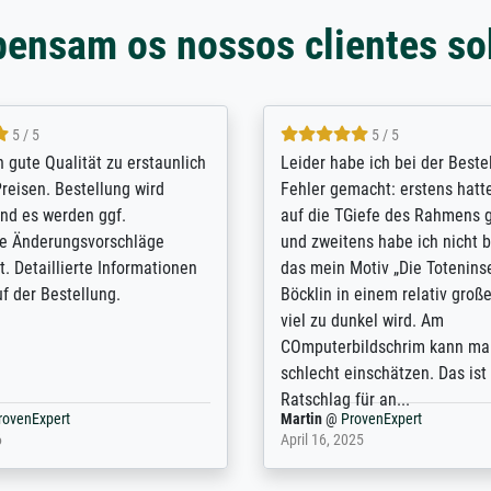
pensam os nossos clientes so
5 / 5
5 / 5
/ Highly recommended. The
The team at Meisterdrucke st
 ordering and payment process
meet its clients demands, an
shipping was efficient and
expert advice on how to obtai
self exceeds expectations. I
results for the prints request
n the UK and found the site
client. The company has a va
or a specific print - I am very
repertoire of prints to choose
with the service and the
will provide excellent service
regards to prints which are no
repertoire. Highly recommen
nExpert
Anonym
@
ProvenExpert
 2025
April 22, 2026