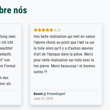
bre nós
5 / 5
rives to
eine große Auswahl an Bildern und
d provides
deren Reproduktionsmöglichkeiten;
n the best
wurde sehr gut durch die einzelnen
ed by the
Bestellkriterien geführt, verständliche
st
Erklärungen, z.B. mit Bilddarstellungen,
 from, and
werde auf jeden Fall meine guten
 also with
Erfahrungen weitergeben.
t in that
ded!
Anonym
@
ProvenExpert
May 13, 2026