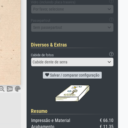
Vidro (incluindo placa traseira)
Por favor, selecione
Passepartout
Sem passepartout
Diversos & Extras
Cabide de fotos
Cabide dente de serra
Salvar / comparar configuração
Resumo
Impressão e Material
€ 66.10
Acabamento
€ 11.35