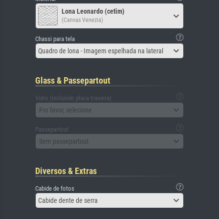
Lona Leonardo (cetim)
(Canvas Venezia)
Chassi para tela
Quadro de lona - Imagem espelhada na lateral
Glass & Passepartout
Vidro (incluindo placa traseira)
Por favor, selecione
Passepartout
Sem passepartout
Diversos & Extras
Cabide de fotos
Cabide dente de serra