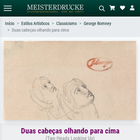
Início
Estilos Artísticos
Classicismo
George Romney
Duas cabeças olhando para cima
Pesquisa padrão
Pesquisa de imagens IA
Pesquise por artista, título ou estilo –
Descreva a cena – ex: prado verde,
ex: Monet, Noite Estrelada,
abstrato com muito vermelho, pintura
impressionismo, onda de Hokusai, nu.
a óleo escura, nu em pé ao lado de
uma árvore.
Duas cabeças olhando para cima
(Two Heads Looking Up)