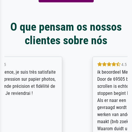
O que pensam os nossos
clientes sobre nós
4.5 / 5
ik beoordeel Meisterdrucke zeer positief.
Door de 69505 beschikbare kunstenaars
scrollen is echter onbegonnen werk (na
stoppen begint het weer van voor af aan).
Als er naar een bepaalde kunstenaar
gevraagd wordt krijg je ook een aantal
werken van andere wat het onoverzichtelijk
maakt (bvb zoek Ros = ook Rops, Rose etc).
Waarom duidt u ...