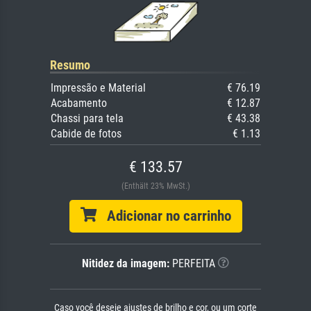
Resumo
Impressão e Material
€ 76.19
Acabamento
€ 12.87
Chassi para tela
€ 43.38
Cabide de fotos
€ 1.13
€ 133.57
(Enthält 23% MwSt.)
Adicionar no carrinho
Nitidez da imagem:
PERFEITA
Caso você deseje ajustes de brilho e cor, ou um corte