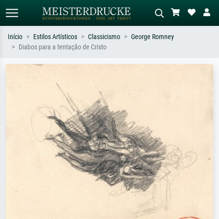
Início
Estilos Artísticos
Classicismo
George Romney
Diabos para a tentação de Cristo
Pesquisa padrão
Pesquisa de imagens IA
Pesquise por artista, título ou estilo –
Descreva a cena – ex: prado verde,
ex: Monet, Noite Estrelada,
abstrato com muito vermelho, pintura
impressionismo, onda de Hokusai, nu.
a óleo escura, nu em pé ao lado de
uma árvore.