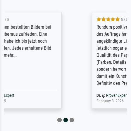
5 / 5
Rundum positive Erfahrung. Die Ausführung
des Auftrags hat eine Weile gedauert, die
angekündigte Lieferzeit wurde aber
letztlich sogar etwas unterschritten. Die
Qualität des Papiers und des Drucks
(Farben, Details usw.) ist nicht nur gut,
sondern hervorragend. Selbst ein Druck ist
damit ein Kunstwerk im eigenen Sinne.
Definitiv den Pre...
Dr.
@
ProvenExpert
February 3, 2026