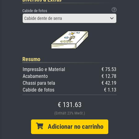
Cabide de fotos
Cabide dente de serra
Resumo
Impressão e Material
€ 75.53
Acabamento
€ 12.78
Chassi para tela
€ 42.19
Cabide de fotos
€ 1.13
€ 131.63
(Enthält 23% MwSt.)
Adicionar no carrinho