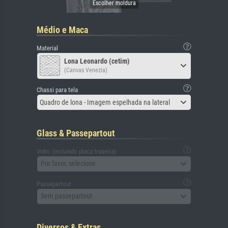
Médio e Maca
Material
Lona Leonardo (cetim)
(Canvas Venezia)
Chassi para tela
Quadro de lona - Imagem espelhada na lateral
Glass & Passepartout
Vidro (incluindo placa traseira)
Por favor, selecione
Passepartout
Sem passepartout
Diversos & Extras